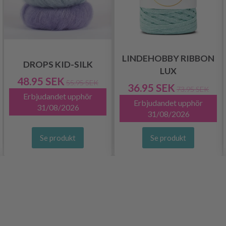
LINDEHOBBY RIBBON
DROPS KID-SILK
LUX
48.95 SEK
55.95 SEK
36.95 SEK
73.95 SEK
Erbjudandet upphör
Erbjudandet upphör
31/08/2026
31/08/2026
Se produkt
Se produkt