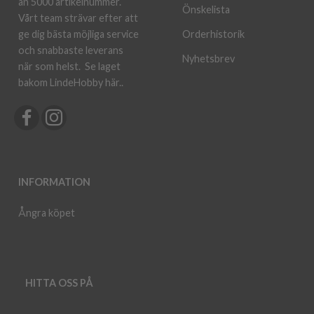
än 5000 artikelnummer.
Önskelista
Vårt team strävar efter att
ge dig bästa möjliga service
Orderhistorik
och snabbaste leverans
Nyhetsbrev
när som helst.
Se laget
bakom LindeHobby här.
.
INFORMATION
Ångra köpet
HITTA OSS PÅ