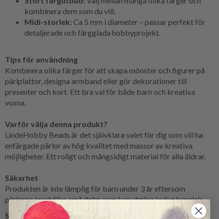
Stort färgutbud:
Välj mellan många olika färger och
kombinera dem som du vill.
Midi-storlek:
Ca 5 mm i diameter – passar perfekt för
detaljerade och färgglada hobbyprojekt.
Tips för användning
Kombinera olika färger för att skapa mönster och figurer på
pärlplattor, designa armband eller gör dekorationer till
presenter och kort. Ett bra val för både barn och kreativa
vuxna.
Varför välja denna produkt?
LindeHobby Beads är det självklara valet för dig som vill ha
enfärgade pärlor av hög kvalitet med massor av kreativa
möjligheter. Ett roligt och mångsidigt material för alla åldrar.
Säkerhet
Produkten är inte lämplig för barn under 3 år eftersom
pärlorna innehåller små delar som kan utgöra kvävningsrisk.
Se liknande produkter här