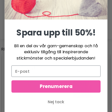
Se alla LindeHobby Midi-Pärlor här
Se alla pärlor här
Se alla pärlplattor här
Se alla tillbehör från LindeHobby här
Spara upp till 50%!
Bli en del av vår garn-gemenskap och få
RELATERADE PRODUKTER
exklusiv tillgång till inspirerande
stickmönster och specialerbjudanden!
Prenumerera
Nej tack