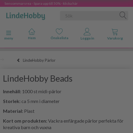
Sensommarsrea - Spara upp till 50% - klicka här
Ändra navigering
meny
LindeHobby Pärlor
LindeHobby Beads
Innehåll:
1000 st midi-pärlor
Storlek:
ca 5 mm i diameter
Material:
Plast
Kort om produkten:
Vackra enfärgade pärlor perfekta för
kreativa barn och vuxna