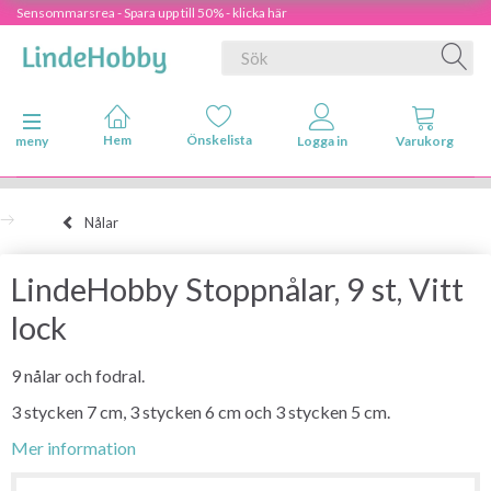
Sensommarsrea - Spara upp till 50% - klicka här
Ändra navigering
meny
Nålar
LindeHobby Stoppnålar, 9 st, Vitt
lock
9 nålar och fodral.
3 stycken 7 cm, 3 stycken 6 cm och 3 stycken 5 cm.
Mer information