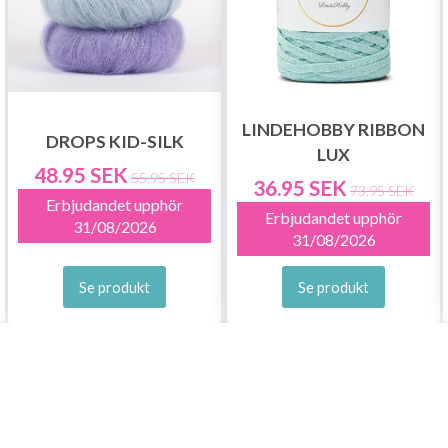
LINDEHOBBY RIBBON
DROPS KID-SILK
LUX
48.95 SEK
55.95 SEK
36.95 SEK
73.95 SEK
Erbjudandet upphör
Erbjudandet upphör
31/08/2026
31/08/2026
Se produkt
Se produkt