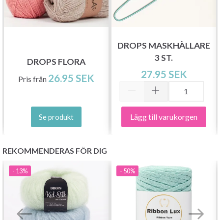
DROPS MASKHÅLLARE
3 ST.
Spara upp till 50%!
DROPS FLORA
27.95 SEK
26.95 SEK
Pris från
Bli en del av vår garn-gemenskap och få
exklusiv tillgång till inspirerande
Lägg till varukorgen
stickmönster och specialerbjudanden!
Se produkt
REKOMMENDERAS FÖR DIG
Prenumerera
- 13%
- 50%
Nej tack