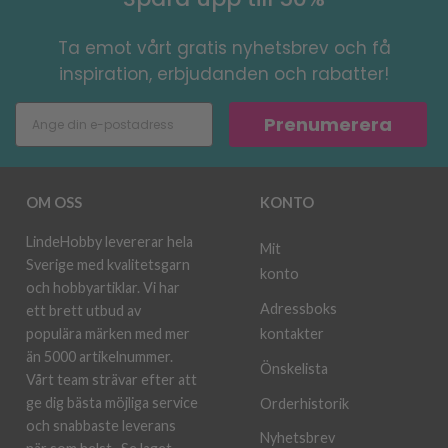
Ta emot vårt gratis nyhetsbrev och få
inspiration, erbjudanden och rabatter!
Prenumerera
OM OSS
KONTO
LindeHobby levererar hela
Mit
Sverige med kvalitetsgarn
konto
och hobbyartiklar. Vi har
Adressboks
ett brett utbud av
kontakter
populära märken med mer
än 5000 artikelnummer.
Önskelista
Vårt team strävar efter att
ge dig bästa möjliga service
Orderhistorik
och snabbaste leverans
Nyhetsbrev