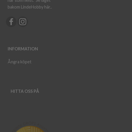
när som helst.
Se laget
bakom LindeHobby här.
.
INFORMATION
Ångra köpet
HITTA OSS PÅ