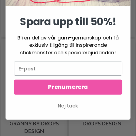
Antal
Antal
Spara upp till 50%!
Lägg till varukorgen
Lägg till varukorgen
Bli en del av vår garn-gemenskap och få
exklusiv tillgång till inspirerande
stickmönster och specialerbjudanden!
Prenumerera
Nej tack
0-1471 BAKING WITH
0-1483 TEA BREAK BY
GRANNY BY DROPS
DROPS DESIGN
DESIGN