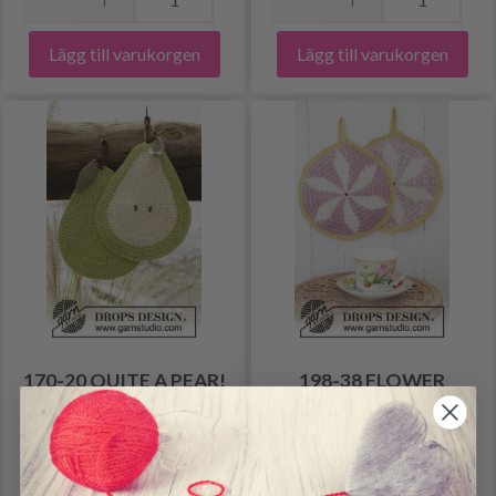
Lägg till varukorgen
Lägg till varukorgen
170-20 QUITE A PEAR!
198-38 FLOWER
BY DROPS DESIGN
BLADES BY DROPS
DESIGN
113.70 SEK
125.00 SEK