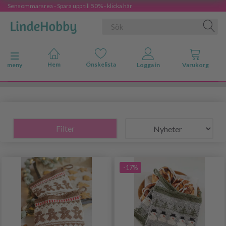
Sensommarsrea - Spara upp till 50% - klicka här
Ändra navigering
meny
Filter
-17%