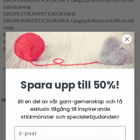
slätstickning.
DROPS STRUMPSTICKOR NR 8.
DROPS RUNDSTICKOR NR 8: Längd på 40 cm och 80 cm till
resår.
Sticknumren är endast rekommenderade. Får du för många
maskor på 10 cm, byt till tjockare stickor. Får du för få maskor
på 10 cm, byt till tunnare stickor.
Hitta alla DROPS mönster här.
Spara upp till 50%!
RELATERADE PRODUKTER
Bli en del av vår garn-gemenskap och få
exklusiv tillgång till inspirerande
stickmönster och specialerbjudanden!