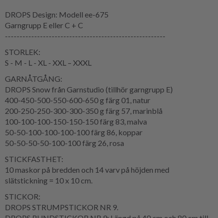
DROPS Design: Modell ee-675
Garngrupp E eller C + C
-------------------------------------------------------
STORLEK:
S - M - L - XL - XXL – XXXL
GARNÅTGÅNG:
DROPS Snow från Garnstudio (tillhör garngrupp E)
400-450-500-550-600-650 g färg 01, natur
200-250-250-300-300-350 g färg 57, marinblå
100-100-100-150-150-150 färg 83, malva
50-50-100-100-100-100 färg 86, koppar
50-50-50-50-100-100 färg 26, rosa
STICKFASTHET:
10 maskor på bredden och 14 varv på höjden med
slätstickning = 10 x 10 cm.
STICKOR:
DROPS STRUMPSTICKOR NR 9.
DROPS RUNDSTICKOR NR 9: Längd på 40 cm och 80 cm till