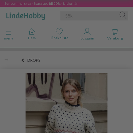
Sensommarsrea - Spara upp till 50% - klicka här
Ändra navigering
meny
DROPS