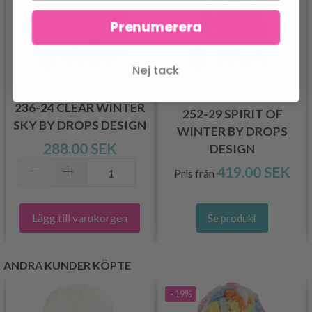
Prenumerera
Nej tack
236-24 CLEAR WINTER
252-29 SPIRIT OF
SKY BY DROPS DESIGN
WINTER BY DROPS
288.00 SEK
DESIGN
419.00 SEK
Pris från
Lägg till varukorgen
Se produkt
ANDRA KUNDER KÖPTE
- 19%