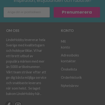
inspiration, erbjudanden och rabatter!
Prenumerera
OM OSS
KONTO
LindeHobby levererar hela
Mit
Sverige med kvalitetsgarn
konto
och hobbyartiklar. Vi har
Adressboks
ett brett utbud av
kontakter
populära märken med mer
än 5000 artikelnummer.
Önskelista
Vårt team strävar efter att
ge dig bästa möjliga service
Orderhistorik
och snabbaste leverans
Nyhetsbrev
när som helst.
Se laget
bakom LindeHobby här.
.