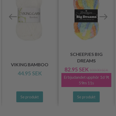
SCHEEPJES BIG
DREAMS
VIKING BAMBOO
82.95 SEK
103.00 SEK
44.95 SEK
Erbjudandet upphör
1d 9t
59m 10s
Se produkt
Se produkt