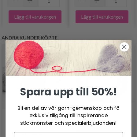
Lägg till varukorgen
Lägg till varukorgen
ANDRA KUNDER KÖPTE
Spara upp till 50%!
Bli en del av vår garn-gemenskap och få
exklusiv tillgång till inspirerande
stickmönster och specialerbjudanden!
KREMKE SOUL WOOL
LINDEHOBBY SOFT
MORNING