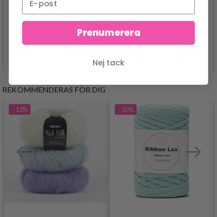
CAKE
SALUTATION
209.00 SEK
56.95 SEK
Prenumerera
Se produkt
Se produkt
Nej tack
REKOMMENDERAS FÖR DIG
- 13%
- 50%