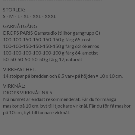
STORLEK:
S - M - L - XL - XXL - XXXL
GARNÅTGÅNG:
DROPS PARIS Garnstudio (tillhör garngrupp C)
100-100-150-150-150-150 g färg 65, rost
100-100-150-150-150-150 g färg 63, ökenros
100-100-100-100-100-100 g färg 64, ametist
50-50-50-50-50-50 g färg 17, naturvit
VIRKFASTHET:
14 stolpar på bredden och 8,5 varv på höjden = 10 x 10 cm.
VIRKNÅL:
DROPS VIRKNÅL NR 5.
Nålnumret är endast rekommenderat. Får du för många
maskor på 10 cm, byt till tjockare virknål. Får du för få maskor
på 10 cm, byt till tunnare virknål.