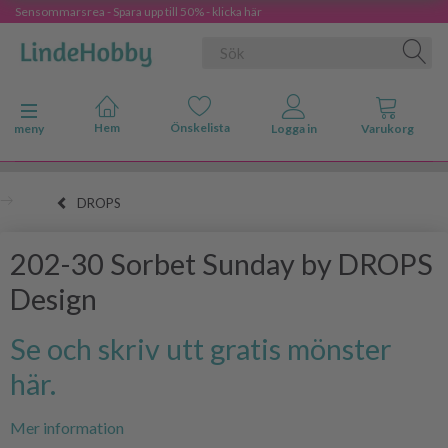
Sensommarsrea - Spara upp till 50% - klicka här
Ändra navigering
meny
DROPS
202-30 Sorbet Sunday by DROPS
Design
Se och skriv utt gratis mönster
här.
Mer information