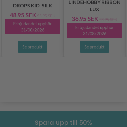
LINDEHOBBY RIBBON
DROPS KID-SILK
LUX
48.95 SEK
55.95 SEK
36.95 SEK
73.95 SEK
Erbjudandet upphör
Erbjudandet upphör
31/08/2026
31/08/2026
Se produkt
Se produkt
Spara upp till 50%