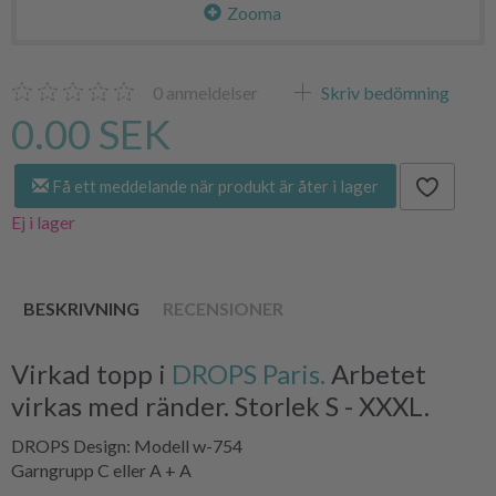
Zooma
0
anmeldelser
Skriv bedömning
0.00 SEK
Få ett meddelande när produkt är åter i lager
Ej i lager
BESKRIVNING
RECENSIONER
Virkad topp i
DROPS Paris.
Arbetet
virkas med ränder. Storlek S - XXXL.
DROPS Design: Modell w-754
Garngrupp C eller A + A
-------------------------------------------------------