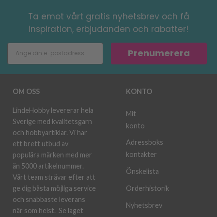
Ta emot vårt gratis nyhetsbrev och få
inspiration, erbjudanden och rabatter!
Prenumerera
OM OSS
KONTO
LindeHobby levererar hela
Mit
Sverige med kvalitetsgarn
konto
och hobbyartiklar. Vi har
Adressboks
ett brett utbud av
kontakter
populära märken med mer
än 5000 artikelnummer.
Önskelista
Vårt team strävar efter att
ge dig bästa möjliga service
Orderhistorik
och snabbaste leverans
Nyhetsbrev
när som helst.
Se laget