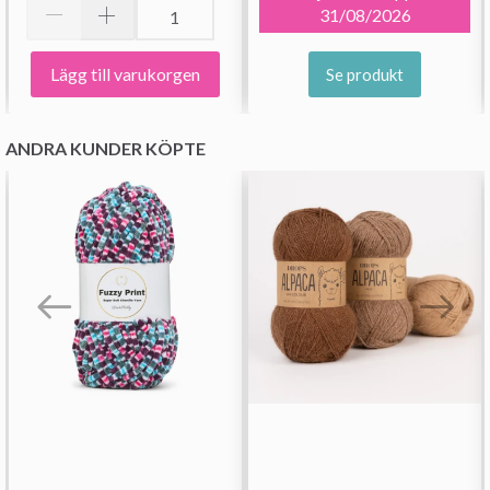
31/08/2026
Lägg till varukorgen
Se produkt
ANDRA KUNDER KÖPTE
Spara upp till 50%!
Bli en del av vår garn-gemenskap och få
exklusiv tillgång till inspirerande
stickmönster och specialerbjudanden!