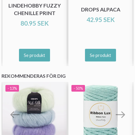
LINDEHOBBY FUZZY
DROPS ALPACA
CHENILLE PRINT
42.95 SEK
80.95 SEK
Prenumerera
Nej tack
Se produkt
Se produkt
REKOMMENDERAS FÖR DIG
- 13%
- 50%