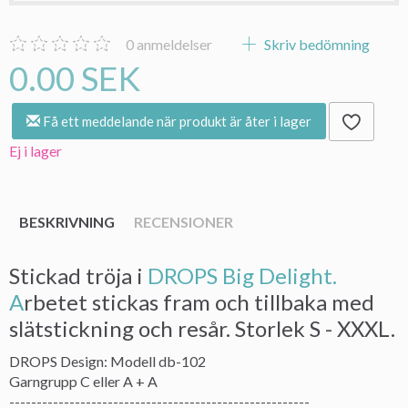
0
anmeldelser
Skriv bedömning
0.00 SEK
Få ett meddelande när produkt är åter i lager
Ej i lager
BESKRIVNING
RECENSIONER
Stickad tröja i
DROPS Big Delight.
A
rbetet stickas fram och tillbaka med
slätstickning och resår. Storlek S - XXXL.
DROPS Design: Modell db-102
Garngrupp C eller A + A
-------------------------------------------------------