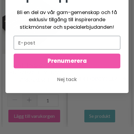
Bli en del av vår garn-gemenskap och få
exklusiv tillgång till inspirerande
stickmönster och specialerbjudanden!
Prenumerera
KNITPRO OASIS
NYBÖRJARUTBYTBARA
LINDEHOBBY ELLA 130
Nej tack
VIRKNÅLSET
24.95 SEK
591.00 SEK
Lägg till varukorgen
Se produkt