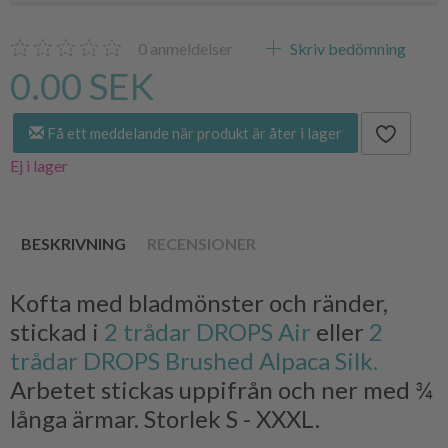
0
anmeldelser
Skriv bedömning
0.00 SEK
Få ett meddelande när produkt är åter i lager
Ej i lager
BESKRIVNING
RECENSIONER
Kofta med bladmönster och ränder,
stickad i
2 trådar DROPS Air
eller
2
trådar DROPS Brushed Alpaca Silk.
Arbetet stickas uppifrån och ner med ¾
långa ärmar. Storlek S - XXXL.