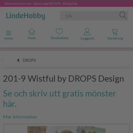
Sensommarsrea - Spara upp till 50% - klicka här
Ändra navigering
meny
DROPS
201-9 Wistful by DROPS Design
Se och skriv utt gratis mönster
här.
Mer information