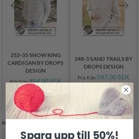
252-35 SNOW RING
248-3 SAND TRAILS BY
CARDIGAN BY DROPS
DROPS DESIGN
DESIGN
587.00 SEK
Pris från
494.00 SEK
Pris från
Se produkt
Se produkt
ANDRA KUNDER KÖPTE
Spara upp till 50%!