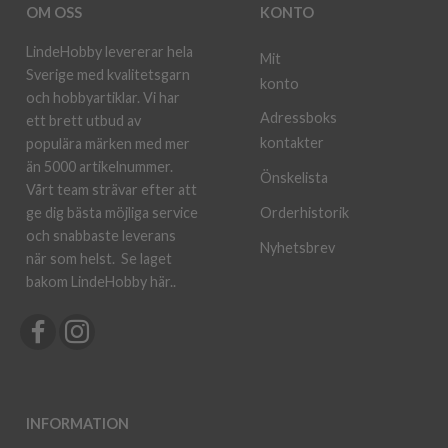
OM OSS
KONTO
LindeHobby levererar hela
Mit
Sverige med kvalitetsgarn
konto
och hobbyartiklar. Vi har
Adressboks
ett brett utbud av
kontakter
populära märken med mer
än 5000 artikelnummer.
Önskelista
Vårt team strävar efter att
ge dig bästa möjliga service
Orderhistorik
och snabbaste leverans
Nyhetsbrev
när som helst.
Se laget
bakom LindeHobby här.
.
INFORMATION