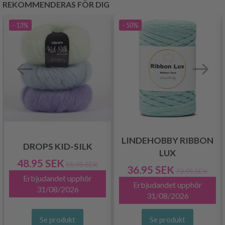
REKOMMENDERAS FÖR DIG
- 13%
- 50%
LINDEHOBBY RIBBON
DROPS KID-SILK
LUX
48.95 SEK
55.95 SEK
36.95 SEK
73.95 SEK
Erbjudandet upphör
Erbjudandet upphör
31/08/2026
31/08/2026
Se produkt
Se produkt