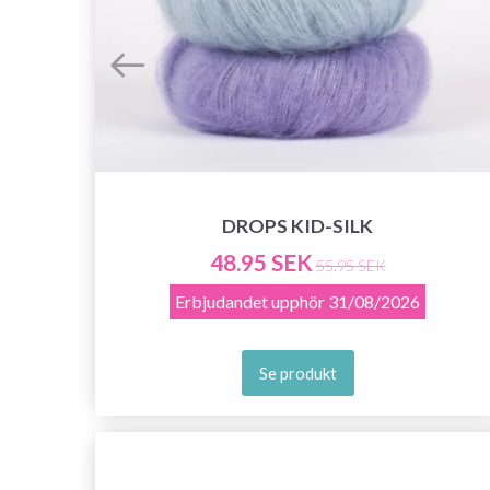
DROPS KID-SILK
48.95 SEK
55.95 SEK
Erbjudandet upphör
31/08/2026
Se produkt