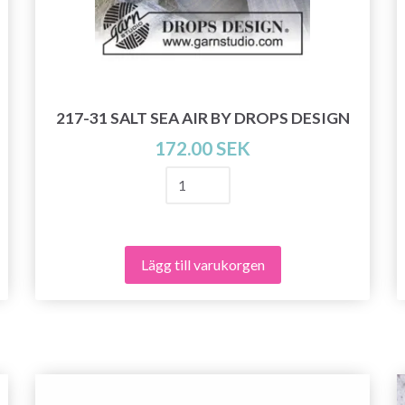
217-31 SALT SEA AIR BY DROPS DESIGN
172.00 SEK
Lägg till varukorgen
Spara upp till 50%!
Bli en del av vår garn-gemenskap och få