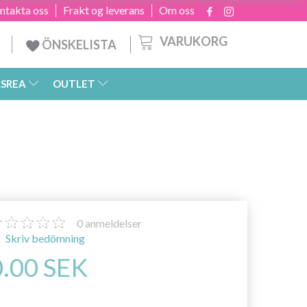
ntakta oss
Frakt og leverans
Om oss
VARUKORG
ÖNSKELISTA
SREA
OUTLET
0
anmeldelser
Skriv bedömning
0.00 SEK