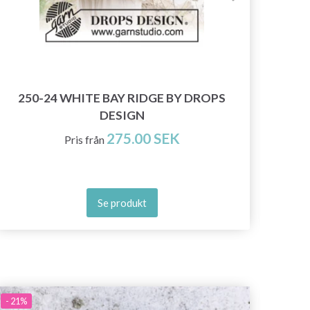
2
250-24 WHITE BAY RIDGE BY DROPS
DESIGN
275.00 SEK
Pris från
Se produkt
- 21%