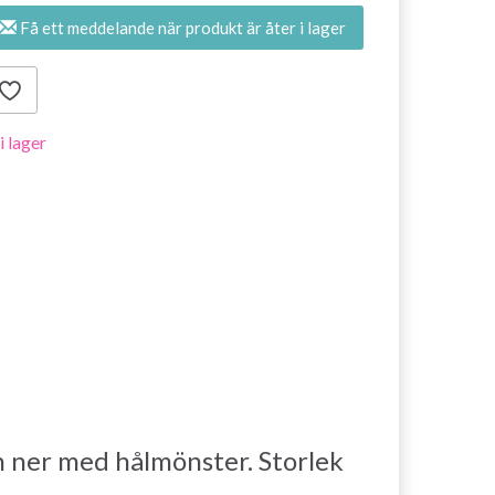
Få ett meddelande när produkt är åter i lager
 i lager
h ner med hålmönster. Storlek