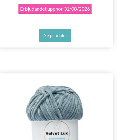
Erbjudandet upphör
31/08/2026
Se produkt
- 50%