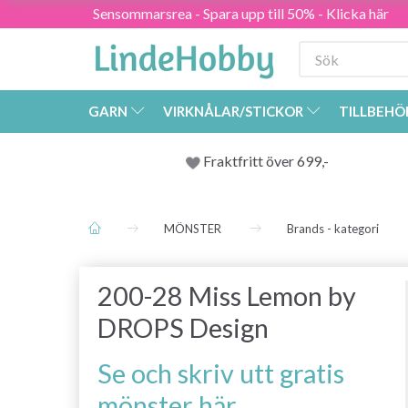
Sensommarsrea - Spara upp till 50% - Klicka här
GARN
VIRKNÅLAR/STICKOR
TILLBEHÖ
Fraktfritt över 699,-
MÖNSTER
Brands - kategori
200-28 Miss Lemon by
DROPS Design
Se och skriv utt gratis
mönster här.