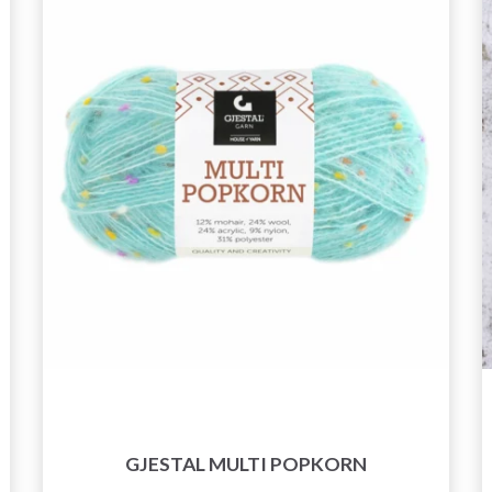
exklusiv tillgång till inspirerande
stickmönster och specialerbjudanden!
Prenumerera
Nej tack
GJESTAL MULTI POPKORN