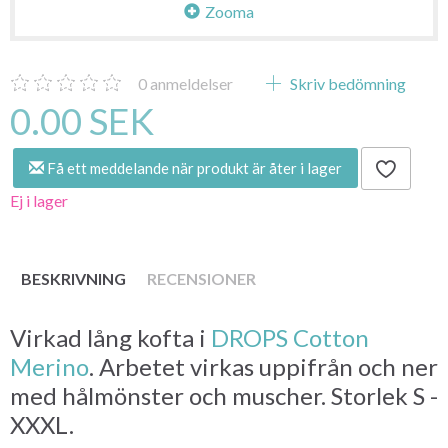
Zooma
0
anmeldelser
Skriv bedömning
0.00 SEK
Få ett meddelande när produkt är åter i lager
Ej i lager
BESKRIVNING
RECENSIONER
Virkad lång kofta i
DROPS Cotton
Merino
. Arbetet virkas uppifrån och ner
med hålmönster och muscher. Storlek S -
XXXL.