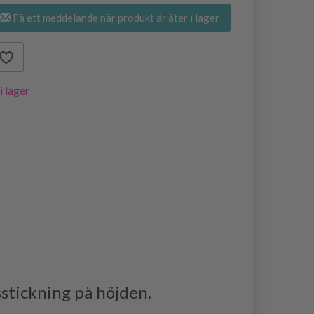
Få ett meddelande när produkt är åter i lager
 i lager
stickning på höjden.