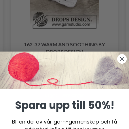
162-37 WARM AND SOOTHING BY
DROPS DESIGN
102.00 SEK
Lägg till varukorgen
Spara upp till 50%!
Bli en del av vår garn-gemenskap och få