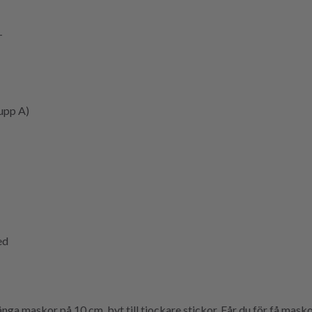
-
upp A)
ed
ga maskor på 10 cm, byt till tjockare stickor. Får du för få maskor 