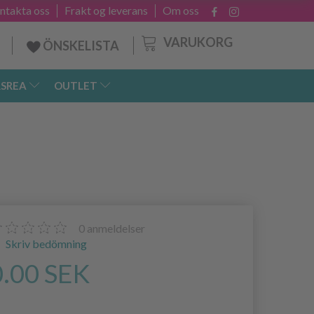
ntakta oss
Frakt og leverans
Om oss
VARUKORG
ÖNSKELISTA
SREA
OUTLET
0
anmeldelser
Skriv bedömning
0.00 SEK