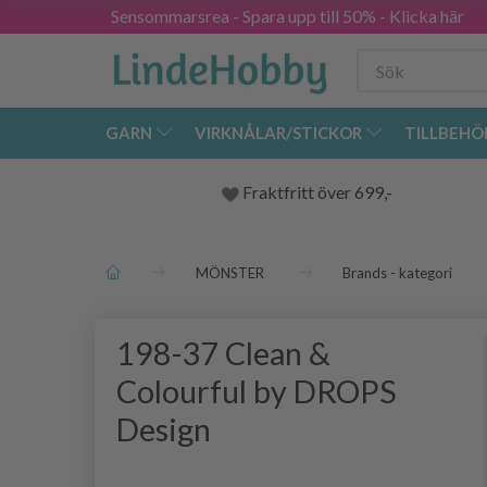
Sensommarsrea - Spara upp till 50% - Klicka här
GARN
VIRKNÅLAR/STICKOR
TILLBEHÖ
Fraktfritt över 699,-
MÖNSTER
Brands - kategori
198-37 Clean &
Colourful by DROPS
Design