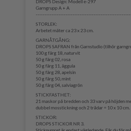
DROPS Design: Modell e-297
Garngrupp A + A
------------------------------------------------------
STORLEK:
Arbetet mäter ca 23 x 23 cm.
GARNÅTGÅNG:
DROPS SAFRAN från Garnstudio (tilhör garngr
100 g färg 18, naturvit
50 g färg 02, rosa
50 g färg 11, äggula
50 g färg 28, apelsin
50 g färg 50, mint
50 g färg 04, salviagrön
STICKFASTHET:
21 maskor på bredden och 33 varv på höjden m
dubbel mosstickning och 2 trådar = 10 x 10 cm.
STICKOR:
DROPS STICKOR NR 3.
Sticknumret är endast vägledande. Får du för mån