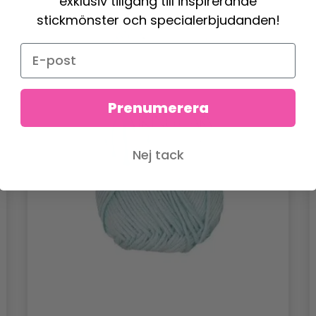
exklusiv tillgång till inspirerande
stickmönster och specialerbjudanden!
Prenumerera
Nej tack