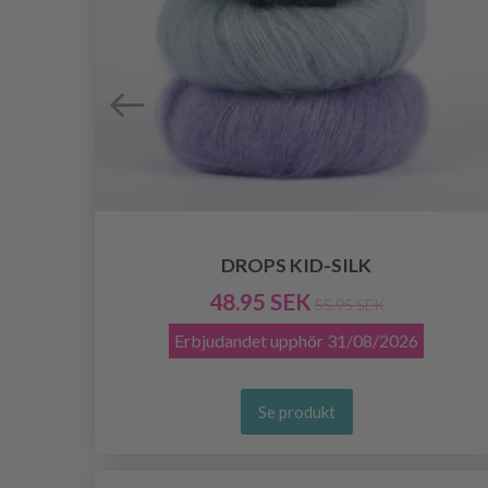
DROPS KID-SILK
48.95 SEK
55.95 SEK
Erbjudandet upphör
31/08/2026
Se produkt