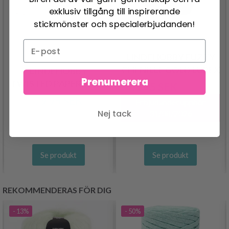
exklusiv tillgång till inspirerande
stickmönster och specialerbjudanden!
LINDEHOBBY FUZZY
CHENILLE GOLD LUREX
LINDEHOBBY
Prenumerera
TWISTED PAPER YARN
41.95 SEK
83.95 SEK
79.95 SEK
Erbjudandet upphör
Nej tack
31/08/2026
Se produkt
Se produkt
REKOMMENDERAS FÖR DIG
- 13%
- 50%