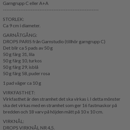
Garngrupp C eller A+A
-------------------------------------------------------
STORLEK:
Ca 9 cm i diameter.
GARNÅTGÅNG:
DROPS PARIS från Garnstudio (tillhör garngrupp C)
Det blir ca 5 pads av 50 g
50 g färg 31, lila
50 g färg 10, turkos
50 g färg 29, isblå
50 g färg 58, puder rosa
1 pad väger ca 10 g
VIRKFASTHET:
Virkfasthet är den stramhet det ska virkas i. I detta mönster
ska det virkas med en stramhet som ger 16 fastmaskor på
bredden och 18 varv på höjden mätt på 10 x 10 cm.
VIRKNÅL:
DROPS VIRKNÅL NR 4,5.