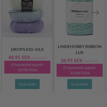
LINDEHOBBY RIBBON
DROPS KID-SILK
LUX
48.95 SEK
55.95 SEK
36.95 SEK
73.95 SEK
Erbjudandet upphör
Erbjudandet upphör
31/08/2026
31/08/2026
Se produkt
Se produkt