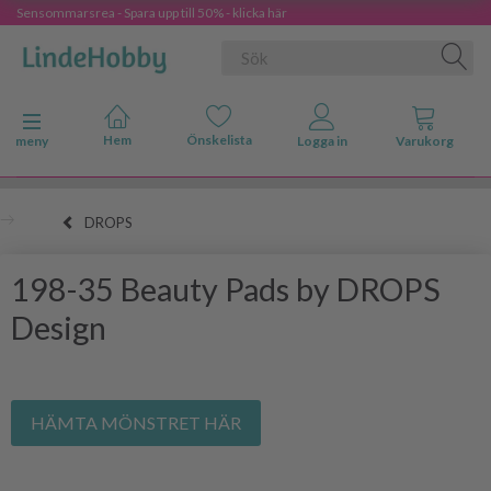
Sensommarsrea - Spara upp till 50% - klicka här
Ändra navigering
meny
DROPS
198-35 Beauty Pads by DROPS
Design
HÄMTA MÖNSTRET HÄR