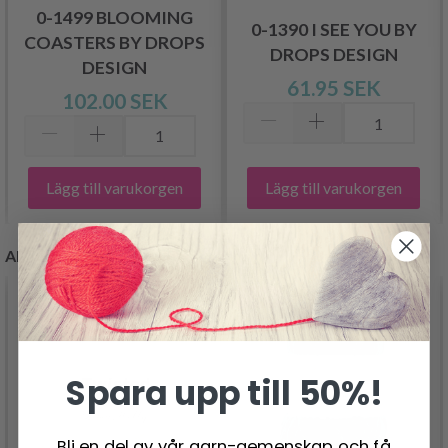
0-1499 BLOOMING
0-1390 I SEE YOU BY
COASTERS BY DROPS
DROPS DESIGN
DESIGN
61.95 SEK
102.00 SEK
Lägg till varukorgen
Lägg till varukorgen
ANDRA KUNDER KÖPTE
- 50%
Spara upp till 50%!
Bli en del av vår garn-gemenskap och få