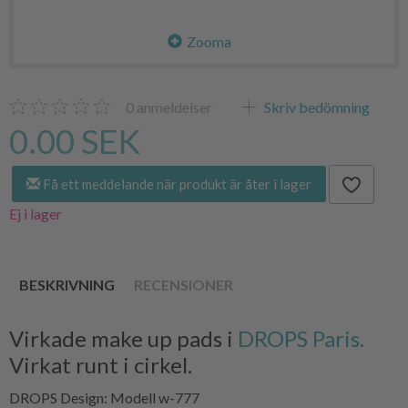
Zooma
0
anmeldelser
Skriv bedömning
0.00 SEK
Få ett meddelande när produkt är åter i lager
Ej i lager
BESKRIVNING
RECENSIONER
Virkade make up pads i
DROPS Paris.
Virkat runt i cirkel.
DROPS Design: Modell w-777