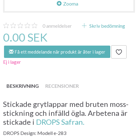
Zooma
0
anmeldelser
Skriv bedömning
0.00 SEK
Få ett meddelande när produkt är åter i lager
Ej i lager
BESKRIVNING
RECENSIONER
Stickade grytlappar med bruten moss-
stickning och infälld ögla. Arbetena är
stickade i
DROPS Safran.
DROPS Design: Modell e-283