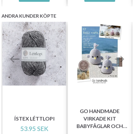
ANDRA KUNDER KÖPTE
Spara upp till 50%!
Bli en del av vår garn-gemenskap och få
exklusiv tillgång till inspirerande
GO HANDMADE
stickmönster och specialerbjudanden!
ÍSTEX LÉTTLOPI
VIRKADE KIT
BABYFÅGLAR OCH
53.95 SEK
SKALLRA