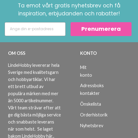
Ta emot vårt gratis nyhetsbrev och få
inspiration, erbjudanden och rabatter!
Prenumerera
OM OSS
KONTO
LindeHobby levererar hela
Mit
Sverige med kvalitetsgarn
konto
och hobbyartiklar. Vi har
Adressboks
ett brett utbud av
kontakter
populära märken med mer
än 5000 artikelnummer.
Önskelista
Vårt team strävar efter att
ge dig bästa möjliga service
Orderhistorik
och snabbaste leverans
Nyhetsbrev
när som helst.
Se laget
bakom LindeHobby här.
.