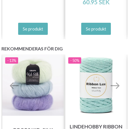
60.95 SEK
Prenumerera
Se produkt
Se produkt
Nej tack
REKOMMENDERAS FÖR DIG
- 13%
- 50%
LINDEHOBBY RIBBON