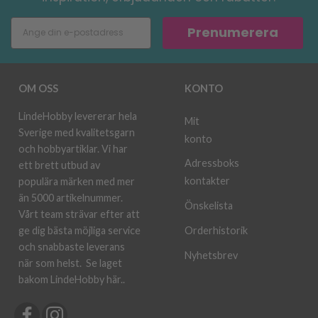
Prenumerera
OM OSS
KONTO
LindeHobby levererar hela
Mit
Sverige med kvalitetsgarn
konto
och hobbyartiklar. Vi har
Adressboks
ett brett utbud av
kontakter
populära märken med mer
än 5000 artikelnummer.
Önskelista
Vårt team strävar efter att
ge dig bästa möjliga service
Orderhistorik
och snabbaste leverans
Nyhetsbrev
när som helst.
Se laget
bakom LindeHobby här.
.