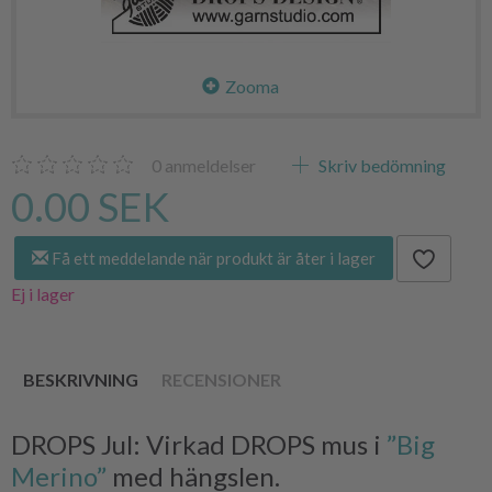
Zooma
0
anmeldelser
Skriv bedömning
0.00 SEK
Få ett meddelande när produkt är åter i lager
Ej i lager
BESKRIVNING
RECENSIONER
DROPS Jul: Virkad DROPS mus i
”Big
Merino”
med hängslen.