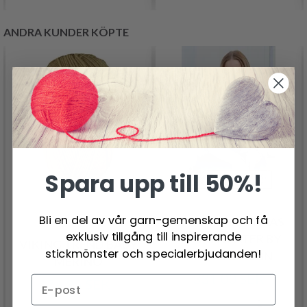
ANDRA KUNDER KÖPTE
Spara upp till 50%!
Bli en del av vår garn-gemenskap och få
235-39 CHRISTMAS
exklusiv tillgång till inspirerande
TIME SWEATER BY
VIKING TREND BABY
stickmönster och specialerbjudanden!
DROPS DESIGN
MERINO
331.00 SEK
76.95 SEK