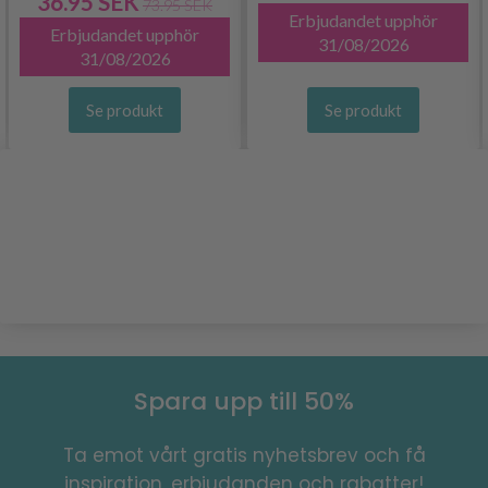
36.95 SEK
73.95 SEK
Erbjudandet upphör
Erbjudandet upphör
31/08/2026
31/08/2026
Se produkt
Se produkt
Spara upp till 50%
Ta emot vårt gratis nyhetsbrev och få
inspiration, erbjudanden och rabatter!