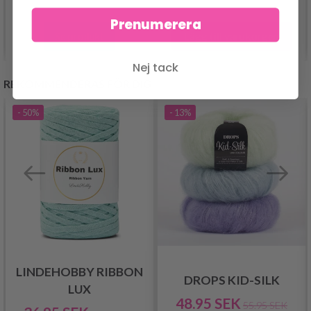
Prenumerera
Lägg till varukorgen
Se produkt
Nej tack
REKOMMENDERAS FÖR DIG
- 50%
- 13%
LINDEHOBBY RIBBON
DROPS KID-SILK
LUX
48.95 SEK
55.95 SEK