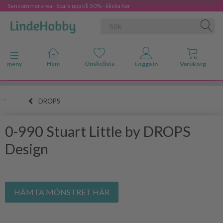
Sensommarsrea - Spara upp till 50% - klicka här
Ändra navigering
meny
DROPS
0-990 Stuart Little by DROPS
Design
HÄMTA MÖNSTRET HÄR