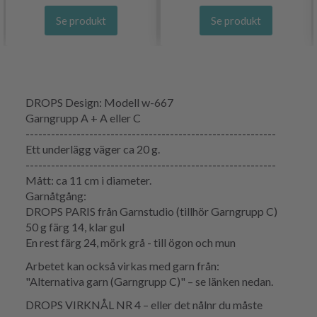
Se produkt
Se produkt
DROPS Design: Modell w-667
Garngrupp A + A eller C
-----------------------------------------------------------
Ett underlägg väger ca 20 g.
-----------------------------------------------------------
Mått: ca 11 cm i diameter.
Garnåtgång:
DROPS PARIS från Garnstudio (tillhör Garngrupp C)
50 g färg 14, klar gul
En rest färg 24, mörk grå - till ögon och mun
Arbetet kan också virkas med garn från:
"Alternativa garn (Garngrupp C)" – se länken nedan.
DROPS VIRKNÅL NR 4 – eller det nålnr du måste