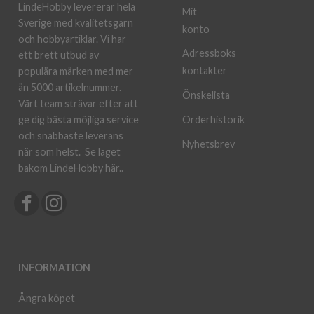
LindeHobby levererar hela
Mit
Sverige med kvalitetsgarn
konto
och hobbyartiklar. Vi har
Adressboks
ett brett utbud av
kontakter
populära märken med mer
än 5000 artikelnummer.
Önskelista
Vårt team strävar efter att
ge dig bästa möjliga service
Orderhistorik
och snabbaste leverans
Nyhetsbrev
när som helst.
Se laget
bakom LindeHobby här.
.
INFORMATION
Ångra köpet