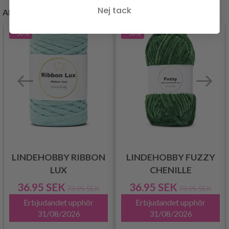
Nej tack
ANDRA KUNDER KÖPTE
- 50%
- 50%
LINDEHOBBY RIBBON
LINDEHOBBY FUZZY
LUX
CHENILLE
36.95 SEK
36.95 SEK
73.95 SEK
73.95 SEK
Erbjudandet upphör
Erbjudandet upphör
31/08/2026
31/08/2026