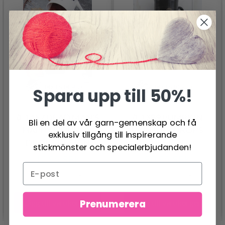
Spara upp till 50%!
0-1457 DEAD MAN'S
0-1389 PUMPKIN
Bli en del av vår garn-gemenskap och få
HAPPY HOUR BY
LATTE BY DROPS
exklusiv tillgång till inspirerande
DROPS DESIGN
DESIGN
stickmönster och specialerbjudanden!
42.95 SEK
80.95 SEK
Prenumerera
Lägg till varukorgen
Lägg till varukorgen