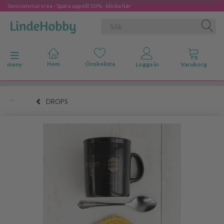
Sensommarsrea - Spara upp till 50% - klicka här
Ändra navigering
meny
DROPS