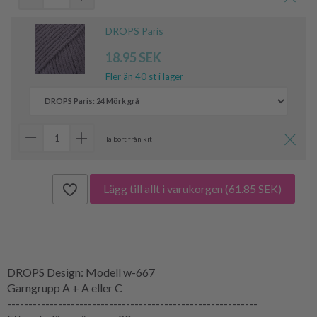
DROPS Paris
18.95 SEK
Fler än 40 st i lager
Ta bort från kit
Lägg till allt i varukorgen
(61.85 SEK)
DROPS Design: Modell w-667
Garngrupp A + A eller C
-----------------------------------------------------------