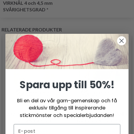
VIRKNÅL 4 och 4,5 mm
SVÅRIGHETSGRAD *
RELATERADE PRODUKTER
Spara upp till 50%!
Bli en del av vår garn-gemenskap och få
exklusiv tillgång till inspirerande
232-19 WIND SONG BY
230-46 GREEN ISLAND
stickmönster och specialerbjudanden!
DROPS DESIGN
BY DROPS DESIGN
259.00 SEK
169.00 SEK