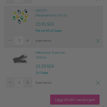
DROPS
Maskmarkörer (30 st)
23.95 SEK
Fler än 40 st i lager
Ta bort från kit
Måttband, Svart/vit,
150 cm
15.50 SEK
16 i lager
Ta bort från kit
Lägg till allt i varukorgen