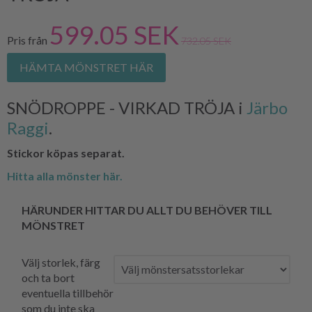
599.05 SEK
Pris från
732.05 SEK
HÄMTA MÖNSTRET HÄR
SNÖDROPPE - VIRKAD TRÖJA i
Järbo
Raggi
.
Stickor köpas separat.
Hitta alla mönster här.
HÄRUNDER HITTAR DU ALLT DU BEHÖVER TILL
MÖNSTRET
Välj storlek, färg
och ta bort
eventuella tillbehör
som du inte ska