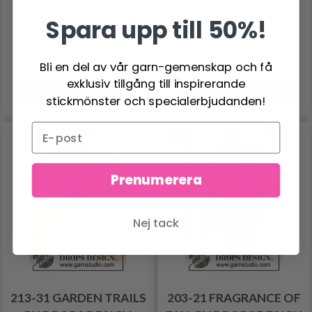
294.75 SEK
412.65 SEK
Spara upp till 50%!
Antal
Antal
Bli en del av vår garn-gemenskap och få
exklusiv tillgång till inspirerande
Lägg till varukorgen
Lägg till varukorgen
stickmönster och specialerbjudanden!
-18%
Prenumerera
Nej tack
213-31 GARDEN TRAILS
203-21 FRAGRANCE OF