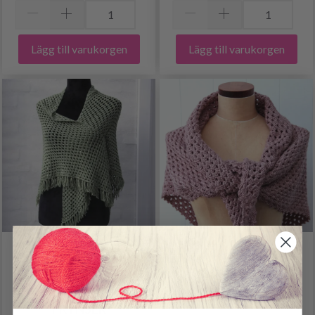
Lägg till varukorgen
Lägg till varukorgen
GO HANDMADE
GO HANDMADE
GRANNY TENCEL
GRANNY SJAL
BAMBOO SJAL MED
MUSETAKKEKANT
FRYNSER