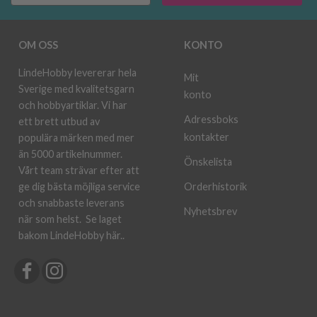
OM OSS
KONTO
LindeHobby levererar hela
Mit
Sverige med kvalitetsgarn
konto
och hobbyartiklar. Vi har
Adressboks
ett brett utbud av
kontakter
populära märken med mer
än 5000 artikelnummer.
Önskelista
Vårt team strävar efter att
ge dig bästa möjliga service
Orderhistorik
och snabbaste leverans
Nyhetsbrev
när som helst.
Se laget
bakom LindeHobby här.
.