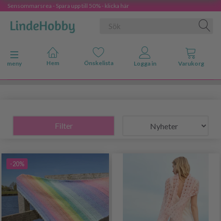
Sensommarsrea - Spara upp till 50% - klicka här
Ändra navigering
meny
Filter
-20%