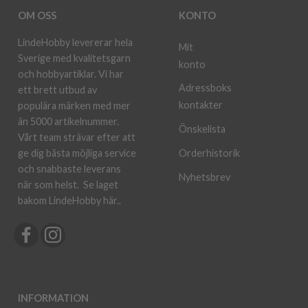
OM OSS
KONTO
LindeHobby levererar hela
Mit
Sverige med kvalitetsgarn
konto
och hobbyartiklar. Vi har
Adressboks
ett brett utbud av
kontakter
populära märken med mer
än 5000 artikelnummer.
Önskelista
Vårt team strävar efter att
ge dig bästa möjliga service
Orderhistorik
och snabbaste leverans
Nyhetsbrev
när som helst.
Se laget
bakom LindeHobby här.
.
INFORMATION