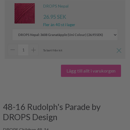
DROPS Nepal
26.95 SEK
Fler än 40 st i lager
Ta bort från kit
Lägg till allt i varukorgen
48-16 Rudolph's Parade by
DROPS Design
DROPS Children 48-16