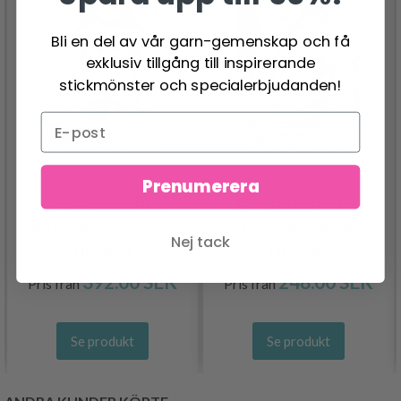
Bli en del av vår garn-gemenskap och få
exklusiv tillgång till inspirerande
stickmönster och specialerbjudanden!
Prenumerera
48-15 RUDOLPH'S
48-14 SNOWMAN
PARADE BY DROPS
MAGIC BY DROPS
Nej tack
DESIGN
DESIGN
392.00 SEK
248.00 SEK
Pris från
Pris från
Se produkt
Se produkt