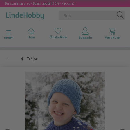
Sensommarsrea - Spara upp till 50% - klicka här
Ändra navigering
meny
Tröjor