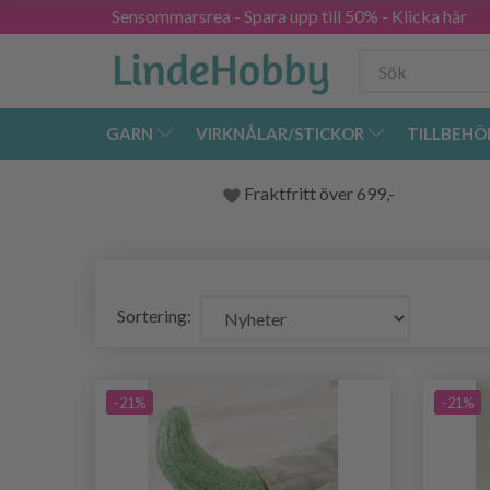
Sensommarsrea - Spara upp till 50% - Klicka här
GARN
VIRKNÅLAR/STICKOR
TILLBEHÖ
Fraktfritt över 699,-
Sortering:
-21%
-21%