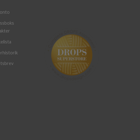
konto
ssboks
akter
elista
rhistorik
tsbrev