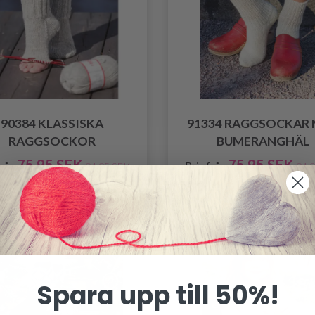
90384 KLASSISKA
91334 RAGGSOCKAR
RAGGSOCKOR
BUMERANGHÄL
75.95 SEK
75.95 SEK
från
Pris från
94.95 SEK
94.
Spara upp till 50%!