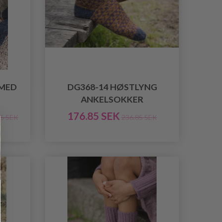
 MED
DG368-14 HØSTLYNG
ANKELSOKKER
176.85 SEK
95 SEK
236.85 SEK