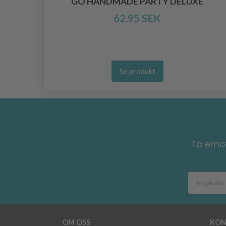
INE
GO HANDMADE PARTY DELUXE
62.95 SEK
Se produkt
Ta emot
OM OSS
KON