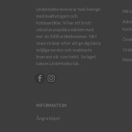
LindeHobby levererar hela Sverige
Mit 
med kvalitetsgarn och
Adre
hobbyartiklar. Vi har ett brett
kont
utbud av populära märken med
mer än 5000 artikelnummer. Vårt
Önsk
team strävar efter att ge dig bästa
Orde
möjliga service och snabbaste
leverans när som helst.
Se laget
Nyhe
bakom LindeHobby här.
.
INFORMATION
Ångra köpet