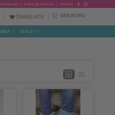
ntakta oss
Frakt og leverans
Om oss
VARUKORG
ÖNSKELISTA
SREA
OUTLET