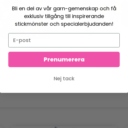
Bli en del av vår garn-gemenskap och få
exklusiv tillgång till inspirerande
stickmönster och specialerbjudanden!
G409-07A CORTINA
37-4 NORTH STAR S
SOKKER
BY DROPS DESIG
Prenumerera
17.90 SEK
53.90 SE
Pris från
157.90 SEK
Nej tack