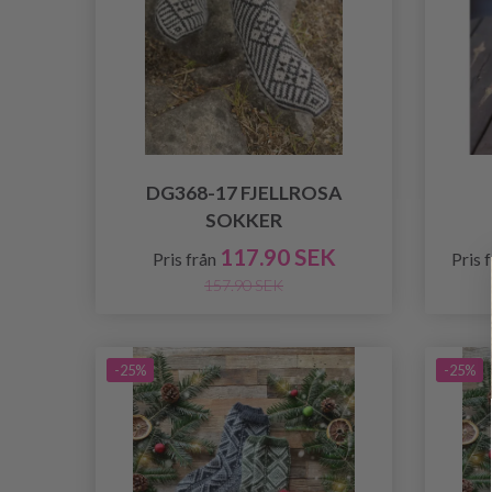
DG368-17 FJELLROSA
SOKKER
117.90 SEK
Pris från
Pris 
157.90 SEK
-25%
-25%