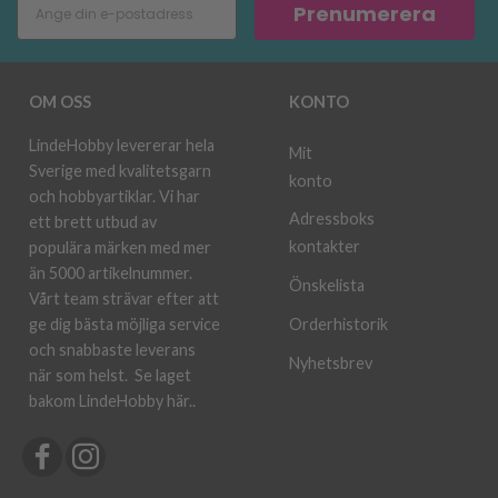
Prenumerera
OM OSS
KONTO
LindeHobby levererar hela
Mit
Sverige med kvalitetsgarn
konto
och hobbyartiklar. Vi har
Adressboks
ett brett utbud av
kontakter
populära märken med mer
än 5000 artikelnummer.
Önskelista
Vårt team strävar efter att
ge dig bästa möjliga service
Orderhistorik
och snabbaste leverans
Nyhetsbrev
när som helst.
Se laget
bakom LindeHobby här.
.