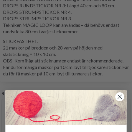
DROPS RUNDSTICKOR NR 3: Längd 40 cm och 80 cm.
DROPS STRUMPSTICKOR NR 4.
DROPS STRUMPSTICKOR NR 3.
Tekniken MAGIC LOOP kan användas – då behövs endast
rundsticka 80 cm i varje sticknummer.
STICKFASTHET:
21 maskor på bredden och 28 varv på höjden med
slätstickning = 10 x 10 cm.
OBS: Kom ihåg att sticknumren endast är rekommenderade.
Får du för många maskor på 10 cm, byt till tjockare stickor. Får
du för få maskor på 10 cm, byt till tunnare stickor.
RELATERADE PRODUKTER