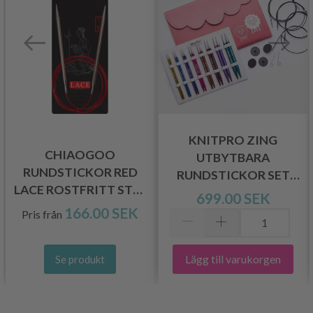
KNITPRO ZING
CHIAOGOO
UTBYTBARA
RUNDSTICKOR RED
RUNDSTICKOR SET
LACE ROSTFRITT STÅL
DELUXE
699.00 SEK
(40–150 CM)
166.00 SEK
Pris från
Lägg till varukorgen
Se produkt