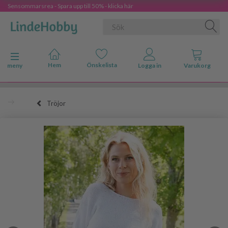
Sensommarsrea - Spara upp till 50% - klicka här
Ändra navigering
meny
Tröjor