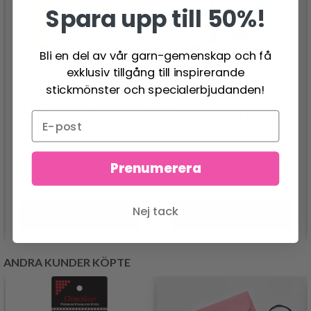
Spara upp till 50%!
Bli en del av vår garn-gemenskap och få
exklusiv tillgång till inspirerande
stickmönster och specialerbjudanden!
222-41 RENAISSANCE
230-6 WHITE TRAIL BY
MEMORIES BY DROPS
DROPS DESIGN
DESIGN
292.00 SEK
240.00 SEK
Prenumerera
Nej tack
Lägg till varukorgen
Lägg till varukorgen
ANDRA KUNDER KÖPTE