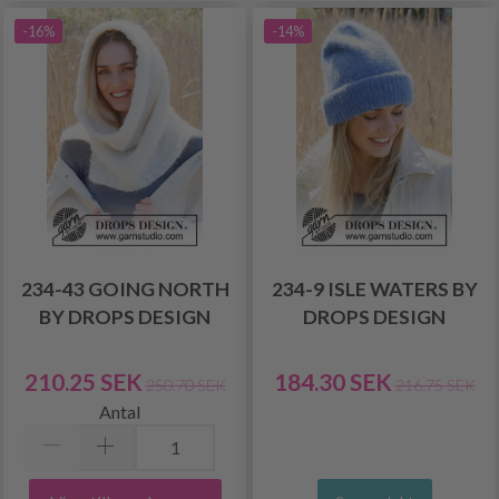
-16%
-14%
234-43 GOING NORTH
234-9 ISLE WATERS BY
BY DROPS DESIGN
DROPS DESIGN
210.25 SEK
184.30 SEK
250.70 SEK
216.75 SEK
Antal