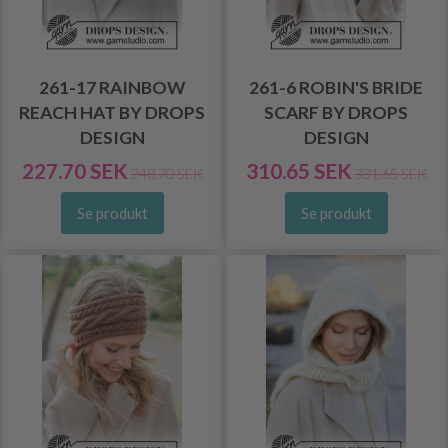
261-17 RAINBOW
261-6 ROBIN'S BRIDE
REACH HAT BY DROPS
SCARF BY DROPS
DESIGN
DESIGN
227.70 SEK
310.65 SEK
248.70 SEK
331.65 SEK
Se produkt
Se produkt