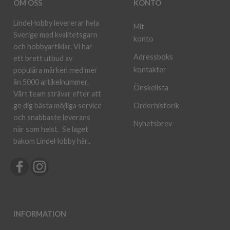
OM OSS
KONTO
LindeHobby levererar hela
Mit
Sverige med kvalitetsgarn
konto
och hobbyartiklar. Vi har
Adressboks
ett brett utbud av
kontakter
populära märken med mer
än 5000 artikelnummer.
Önskelista
Vårt team strävar efter att
ge dig bästa möjliga service
Orderhistorik
och snabbaste leverans
Nyhetsbrev
när som helst.
Se laget
bakom LindeHobby här.
.
INFORMATION