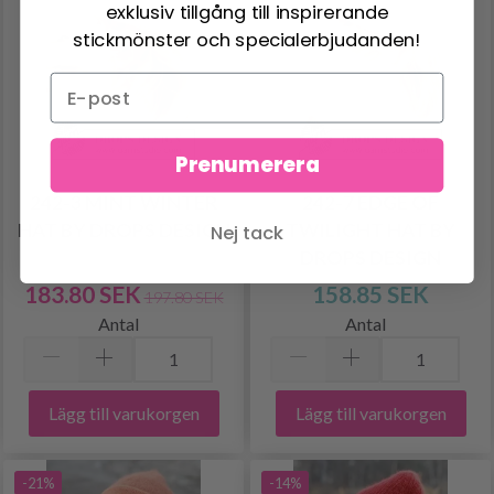
exklusiv tillgång till inspirerande
stickmönster och specialerbjudanden!
Prenumerera
242-3 MINT WINTER
242-7 EDGE OF
HAT BY DROPS DESIGN
TWILIGHT HAT BY
Nej tack
DROPS DESIGN
183.80 SEK
158.85 SEK
197.80 SEK
Antal
Antal
Lägg till varukorgen
Lägg till varukorgen
-21%
-14%