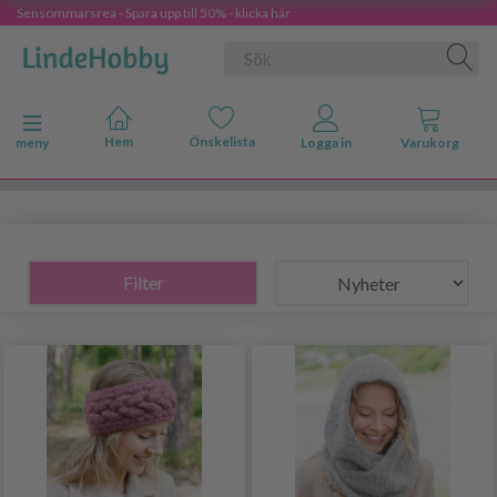
Sensommarsrea - Spara upp till 50% - klicka här
Ändra navigering
meny
Filter