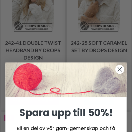
242-41 DOUBLE TWIST
242-25 SOFT CARAMEL
HEADBAND BY DROPS
SET BY DROPS DESIGN
DESIGN
75.90 SEK
78.90 SEK
85.90 SEK
Antal
Lägg till varukorgen
Se produkt
Spara upp till 50%!
-7%
Bli en del av vår garn-gemenskap och få