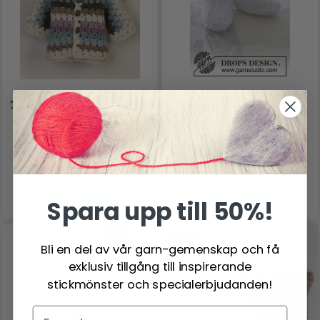
14-25 COZY CUDDLE BY
29-4 SO CHARMING
DROPS DESIGN
SOCKS BY DROPS
DESIGN
212.55 SEK
19.95 SEK
Pris från
Se produkt
Se produkt
Spara upp till 50%!
-8%
Bli en del av vår garn-gemenskap och få
exklusiv tillgång till inspirerande
stickmönster och specialerbjudanden!