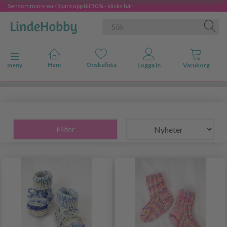
Sensommarsrea - Spara upp till 50% - klicka här
Ändra navigering
meny
Filter