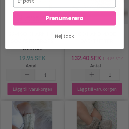
Prenumerera
29-4 SO CHARMING
GO HANDMADE
Nej tack
SOCKS BY DROPS
BABYFUTTER
DESIGN
19.95 SEK
132.40 SEK
144.85 SEK
Antal
Antal
Lägg till varukorgen
Lägg till varukorgen