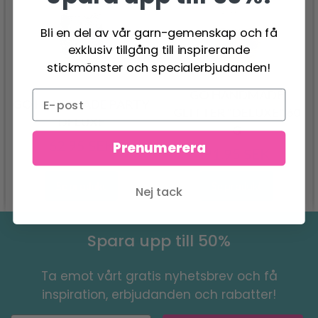
Bli en del av vår garn-gemenskap och få
exklusiv tillgång till inspirerande
stickmönster och specialerbjudanden!
GO HANDMADE
GO HANDMADE PARTY
GLITTER "DELUXE" 60
DELUXE
G
62.95 SEK
Prenumerera
91.95 SEK
Se produkt
Se produkt
Nej tack
Spara upp till 50%
Ta emot vårt gratis nyhetsbrev och få
inspiration, erbjudanden och rabatter!