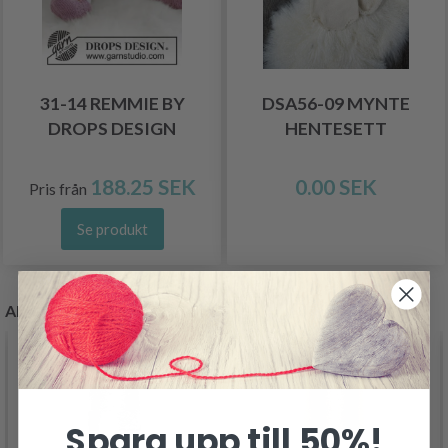
31-14 REMMIE BY
DSA56-09 MYNTE
DROPS DESIGN
HENTESETT
188.25 SEK
0.00 SEK
Pris från
Se produkt
ANDRA KÖPTE OCKSÅ
Spara upp till 50%!