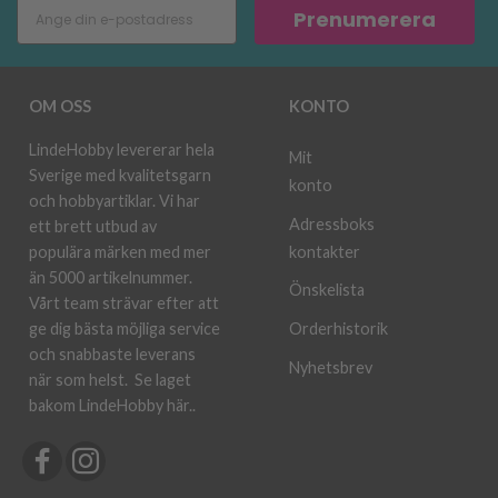
Prenumerera
OM OSS
KONTO
LindeHobby levererar hela
Mit
Sverige med kvalitetsgarn
konto
och hobbyartiklar. Vi har
Adressboks
ett brett utbud av
kontakter
populära märken med mer
än 5000 artikelnummer.
Önskelista
Vårt team strävar efter att
ge dig bästa möjliga service
Orderhistorik
och snabbaste leverans
Nyhetsbrev
när som helst.
Se laget
bakom LindeHobby här.
.