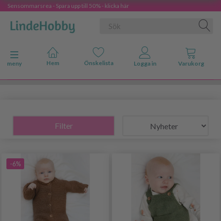
Sensommarsrea - Spara upp till 50% - klicka här
Ändra navigering
meny
Filter
-6%