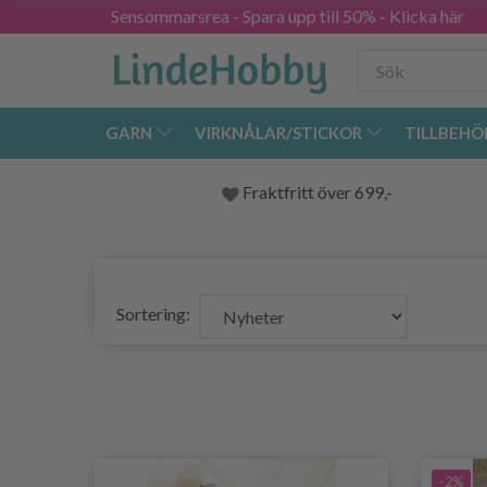
Sensommarsrea - Spara upp till 50% - Klicka här
GARN
VIRKNÅLAR/STICKOR
TILLBEHÖ
Fraktfritt över 699,-
Sortering:
-2%