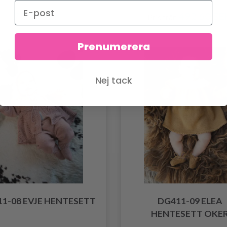
72.85 SEK
492.60 SE
Pris från
Prenumerera
Nej tack
1-08 EVJE HENTESETT
DG411-09 ELEA
HENTESETT OKE