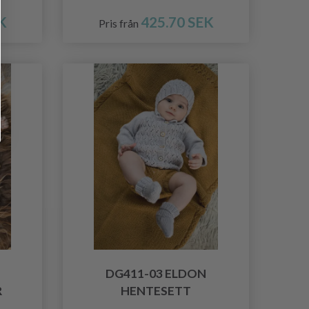
K
425.70 SEK
Pris från
DG411-03 ELDON
R
HENTESETT