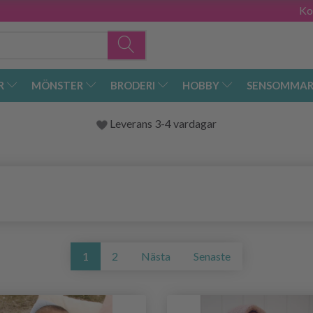
Ko
R
MÖNSTER
BRODERI
HOBBY
SENSOMMAR
Leverans 3-4 vardagar
1
2
Nästa
Senaste