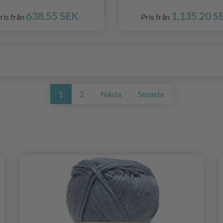
638.55 SEK
1,135.20 S
ris från
Pris från
1
2
Nästa
Senaste