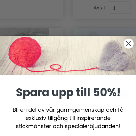
Antal
Spara upp till 50%!
Bli en del av vår garn-gemenskap och få
exklusiv tillgång till inspirerande
20 BABY BUSINESS SET
DG378-10 LILLEMA
stickmönster och specialerbjudanden!
BY DROPS DESIGN
BABYSETT