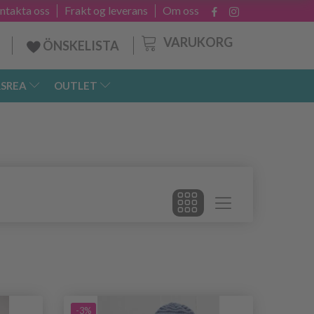
ntakta oss
Frakt og leverans
Om oss
VARUKORG
ÖNSKELISTA
SREA
OUTLET
-3%