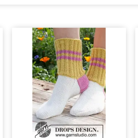
exklusiv tillgång till inspirerande
stickmönster och specialerbjudanden!
Prenumerera
Nej tack