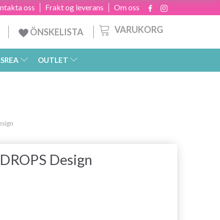
ntakta oss
Frakt og leverans
Om oss
VARUKORG
ÖNSKELISTA
SREA
OUTLET
esign
y DROPS Design