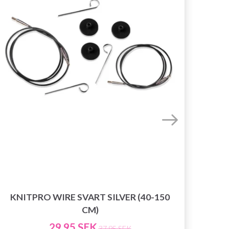
KNITPRO WIRE SVART SILVER (40-150
KN
CM)
29.95 SEK
37.95 SEK