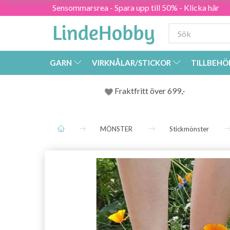
Sensommarsrea - Spara upp till 50% - Klicka här
GARN
VIRKNÅLAR/STICKOR
TILLBEHÖ
Fraktfritt över 699,-
MÖNSTER
Stickmönster