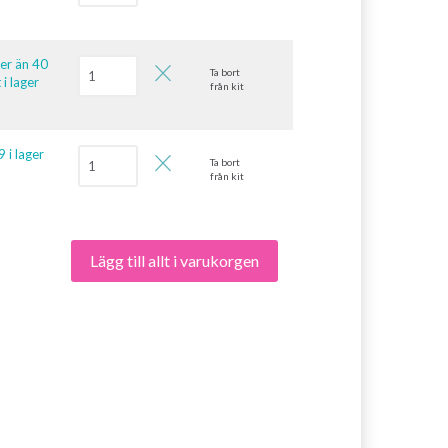
ler än 40
Ta bort
 i lager
från kit
9 i lager
Ta bort
från kit
Lägg till allt i varukorgen