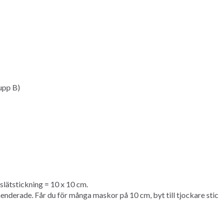
upp B)
Spara upp till 50%!
lätstickning = 10 x 10 cm.
erade. Får du för många maskor på 10 cm, byt till tjockare sticko
Bli en del av vår garn-gemenskap och få