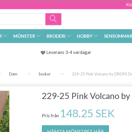
Ko
R
MÖNSTER
BRODERI
HOBBY
SENSOMMAR
Leverans 3-4 vardagar
Dam
Sockor
229-25 Pink Volcano by DROPS D
229-25 Pink Volcano b
148.25 SEK
Pris från
HÄMTA MÖNSTRET HÄR