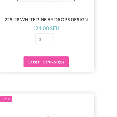
2
229-28 WHITE PINE BY DROPS DESIGN
121.00 SEK
Lägg till varukorgen
- 21%
- 21%