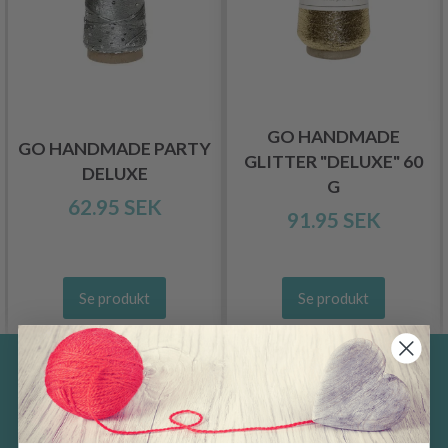
GO HANDMADE
GO HANDMADE PARTY
GLITTER "DELUXE" 60
DELUXE
G
62.95 SEK
91.95 SEK
Se produkt
Se produkt
Spara upp till 50%
Ta emot vårt gratis nyhetsbrev och få