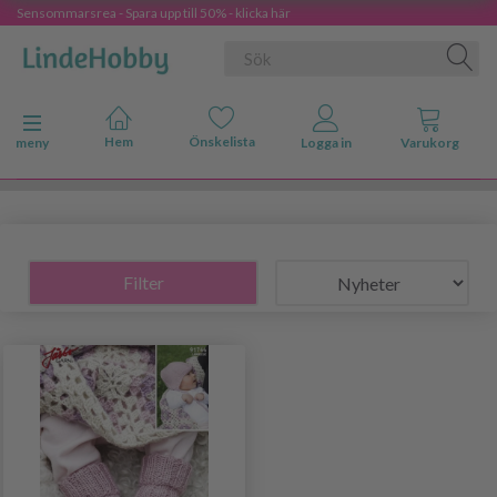
Sensommarsrea - Spara upp till 50% - klicka här
Ändra navigering
meny
Filter