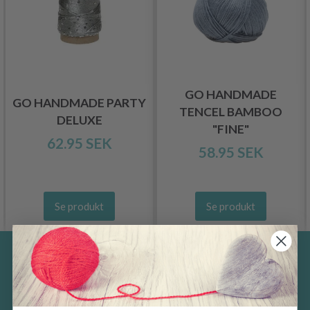
GO HANDMADE
GO HANDMADE PARTY
TENCEL BAMBOO
DELUXE
"FINE"
62.95 SEK
58.95 SEK
Se produkt
Se produkt
Spara upp till 50%
Ta emot vårt gratis nyhetsbrev och få