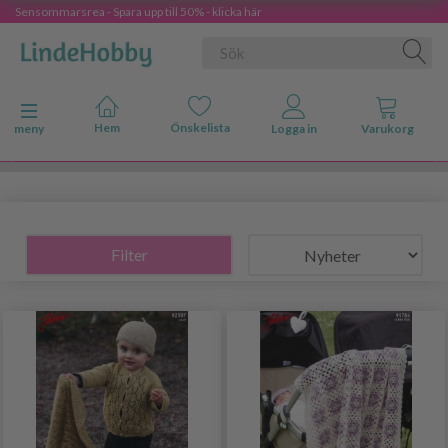
Sensommarsrea - Spara upp till 50% - klicka här
Ändra navigering
meny
Filter