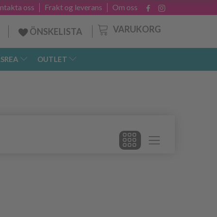
ntakta oss
Frakt og leverans
Om oss
VARUKORG
ÖNSKELISTA
SREA
OUTLET