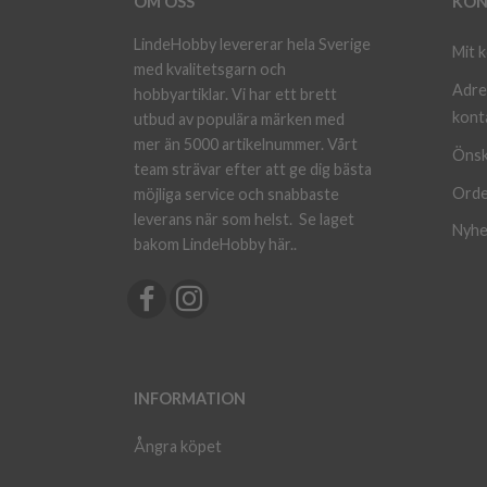
OM OSS
KON
LindeHobby levererar hela Sverige
Mit 
med kvalitetsgarn och
Adre
hobbyartiklar. Vi har ett brett
kont
utbud av populära märken med
mer än 5000 artikelnummer. Vårt
Önsk
team strävar efter att ge dig bästa
Orde
möjliga service och snabbaste
leverans när som helst.
Se laget
Nyhe
bakom LindeHobby här.
.
INFORMATION
Ångra köpet