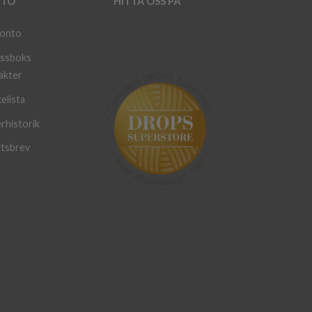
TO
HITTA OSS PÅ
konto
ssboks
akter
elista
rhistorik
tsbrev