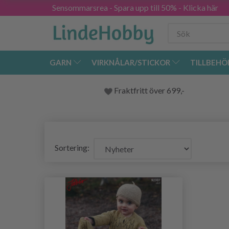
Sensommarsrea - Spara upp till 50% - Klicka här
GARN
VIRKNÅLAR/STICKOR
TILLBEHÖ
Fraktfritt över 699,-
Sortering: