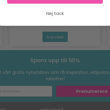
GO HANDMADE TEDDY
49.95 SEK
Nej tack
Se produkt
Spara upp till 50%
 vårt gratis nyhetsbrev och få inspiration, erbjuda
rabatter!
Prenumerera