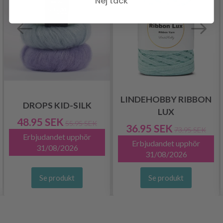
Nej tack
LINDEHOBBY RIBBON
DROPS KID-SILK
LUX
48.95 SEK
55.95 SEK
36.95 SEK
73.95 SEK
Erbjudandet upphör
Erbjudandet upphör
31/08/2026
31/08/2026
Se produkt
Se produkt