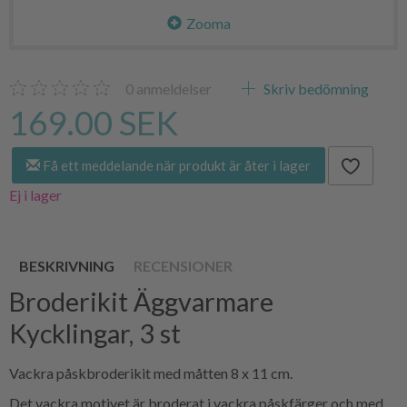
Zooma
0
anmeldelser
Skriv bedömning
169.00 SEK
Få ett meddelande när produkt är åter i lager
Ej i lager
BESKRIVNING
RECENSIONER
Broderikit Äggvarmare
Kycklingar, 3 st
Vackra påskbroderikit med måtten 8 x 11 cm.
Det vackra motivet är broderat i vackra påskfärger och med