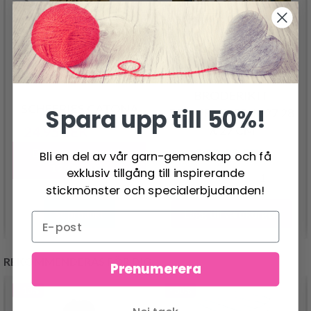
BRODERIKIT
SCHEEPJES CATONA
Spara upp till 50%!
BIEDERMEIER 1827 28
24.95 SEK
X 27 CM
30.95 SEK
570.00 SEK
Erbjudandet upphör
Bli en del av vår garn-gemenskap och få
12/08/2026
exklusiv tillgång till inspirerande
stickmönster och specialerbjudanden!
Lägg till varukorgen
Se produkt
REKOMMENDERAS FÖR DIG
Prenumerera
- 13%
- 50%