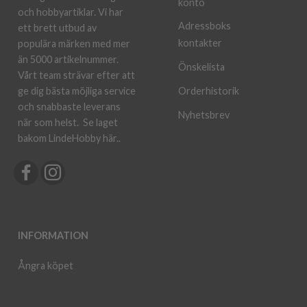
konto
och hobbyartiklar. Vi har
Adressboks
ett brett utbud av
kontakter
populära märken med mer
än 5000 artikelnummer.
Önskelista
Vårt team strävar efter att
ge dig bästa möjliga service
Orderhistorik
och snabbaste leverans
Nyhetsbrev
när som helst.
Se laget
bakom LindeHobby här.
.
INFORMATION
Ångra köpet