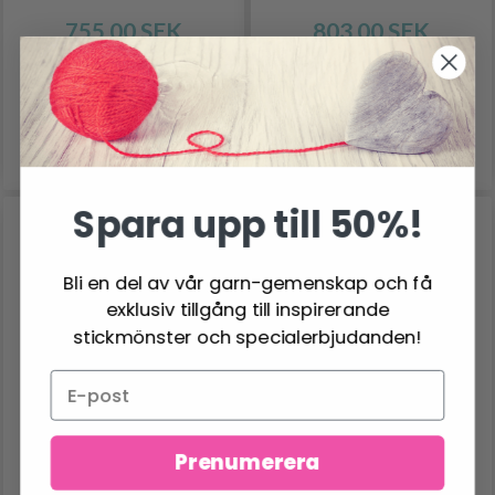
755.00 SEK
803.00 SEK
Antal
Antal
Lägg till varukorgen
Lägg till varukorgen
Spara upp till 50%!
Bli en del av vår garn-gemenskap och få
exklusiv tillgång till inspirerande
stickmönster och specialerbjudanden!
Prenumerera
BRODERIKIT
BRODERIKIT