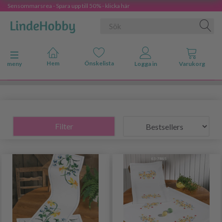
Sensommarsrea - Spara upp till 50% - klicka här
Ändra navigering
meny
Filter