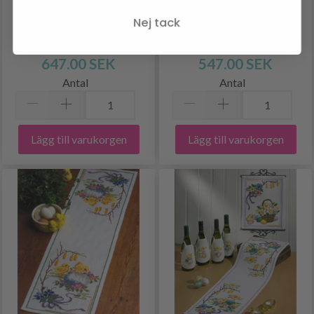
PÅSKLÖPARE M/ HARE
TULPANER 32 X 98 CM
Nej tack
35 X 108 CM
647.00 SEK
547.00 SEK
Antal
Antal
Lägg till varukorgen
Lägg till varukorgen