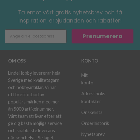
Ta emot vårt gratis nyhetsbrev och få
inspiration, erbjudanden och rabatter!
Prenumerera
OM OSS
KONTO
LindeHobby levererar hela
Mit
Sverige med kvalitetsgarn
konto
och hobbyartiklar. Vi har
Adressboks
ett brett utbud av
kontakter
populära märken med mer
än 5000 artikelnummer.
Önskelista
Vårt team strävar efter att
ge dig bästa möjliga service
Orderhistorik
och snabbaste leverans
Nyhetsbrev
när som helst.
Se laget