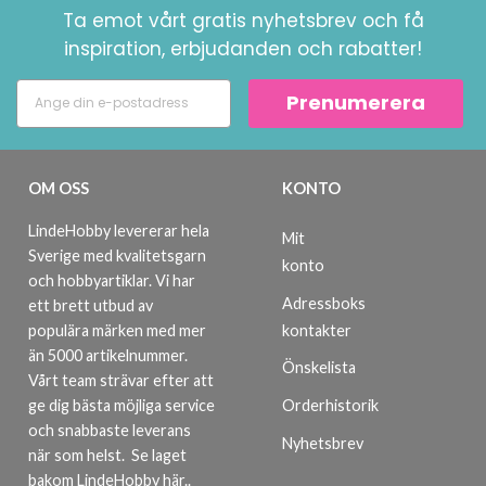
Ta emot vårt gratis nyhetsbrev och få
inspiration, erbjudanden och rabatter!
Prenumerera
OM OSS
KONTO
LindeHobby levererar hela
Mit
Sverige med kvalitetsgarn
konto
och hobbyartiklar. Vi har
Adressboks
ett brett utbud av
kontakter
populära märken med mer
än 5000 artikelnummer.
Önskelista
Vårt team strävar efter att
ge dig bästa möjliga service
Orderhistorik
och snabbaste leverans
Nyhetsbrev
när som helst.
Se laget
bakom LindeHobby här.
.