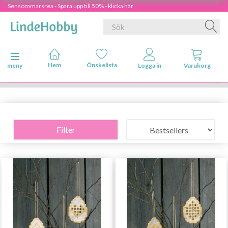
Sensommarsrea - Spara upp till 50% - klicka här
Ändra navigering
meny
Filter