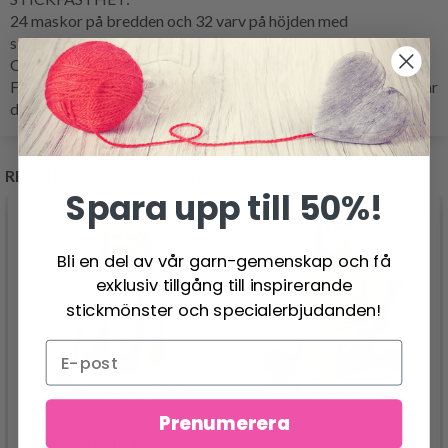
24 maskor på bredden och 32 varv på höjden med
slätstickning = 10 x 10 cm.
OBS: Kom ihåg att sticknumren endast är rekommenderade.
Får du för många maskor på 10 cm, byt till tjockare stickor. Får
du för få maskor på 10 cm, byt till tunnare stickor.
RELATERADE PRODUKTER
Spara upp till 50%!
Bli en del av vår garn-gemenskap och få
exklusiv tillgång till inspirerande
stickmönster och specialerbjudanden!
Prenumerera
38-22 PINK PEONY