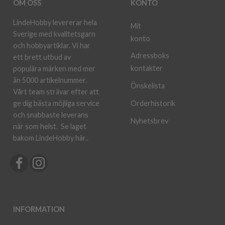
OM OSS
KONTO
LindeHobby levererar hela
Mit
Sverige med kvalitetsgarn
konto
och hobbyartiklar. Vi har
Adressboks
ett brett utbud av
kontakter
populära märken med mer
än 5000 artikelnummer.
Önskelista
Vårt team strävar efter att
ge dig bästa möjliga service
Orderhistorik
och snabbaste leverans
Nyhetsbrev
när som helst.
Se laget
bakom LindeHobby här.
.
INFORMATION