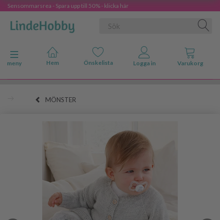
Sensommarsrea - Spara upp till 50% - klicka här
Ändra navigering
meny
MÖNSTER