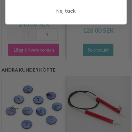
38-12 SWEET
CARDIGAN BY DROPS
Nej tack
MARIGOLD SWEATER
DESIGN
BY DROPS DESIGN
146.00 SEK
126.00 SEK
Lägg till varukorgen
Se produkt
ANDRA KUNDER KÖPTE