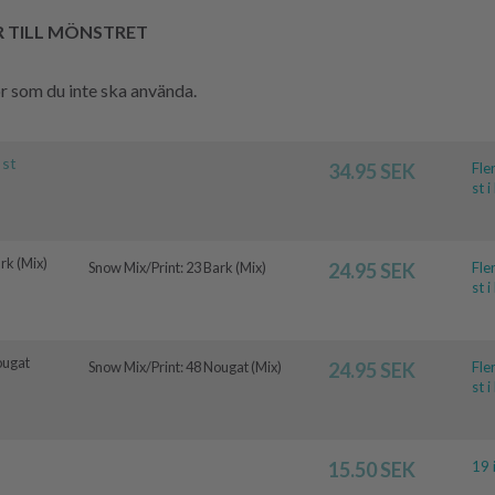
R TILL MÖNSTRET
hör som du inte ska använda.
 st
34.95 SEK
Fle
st i
rk (Mix)
Snow Mix/Print:
23 Bark (Mix)
24.95 SEK
Fle
st i
ougat
Snow Mix/Print:
48 Nougat (Mix)
24.95 SEK
Fle
st i
15.50 SEK
19 