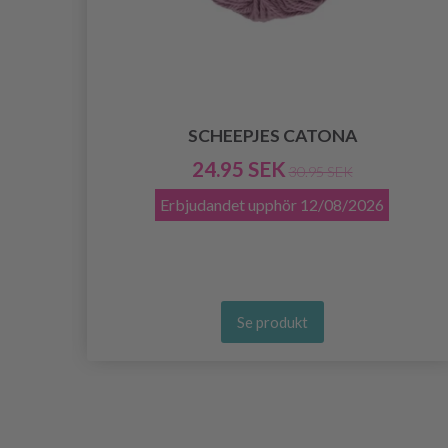
ART,
SCHEEPJES CATONA
24.95 SEK
30.95 SEK
Erbjudandet upphör
12/08/2026
Se produkt