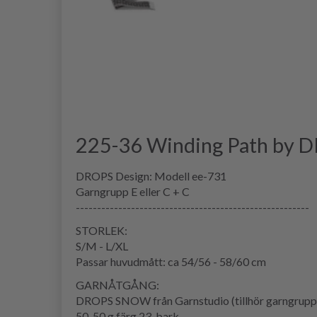
225-36 Winding Path by 
DROPS Design: Modell ee-731
Garngrupp E eller C + C
-------------------------------------------------------
STORLEK:
S/M - L/XL
Passar huvudmått: ca 54/56 - 58/60 cm
GARNÅTGÅNG:
DROPS SNOW från Garnstudio (tillhör garngrupp
50-50 g färg 23, bark