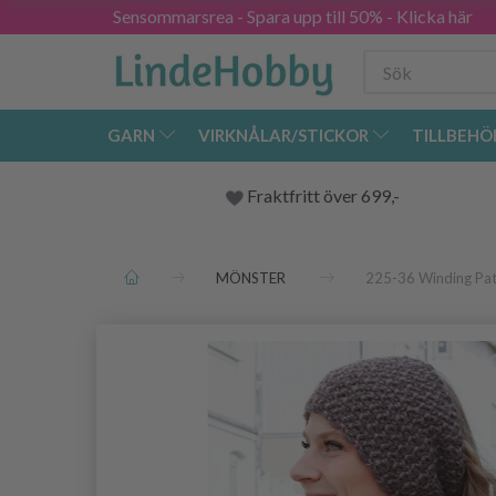
Sensommarsrea - Spara upp till 50% - Klicka här
GARN
VIRKNÅLAR/STICKOR
TILLBEHÖ
Fraktfritt över 699,-
MÖNSTER
225-36 Winding Pa