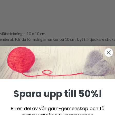
lätstickning = 10 x 10 cm.
erat. Får du för många maskor på 10 cm, byt till tjockare stickor.
Spara upp till 50%!
Bli en del av vår garn-gemenskap och få