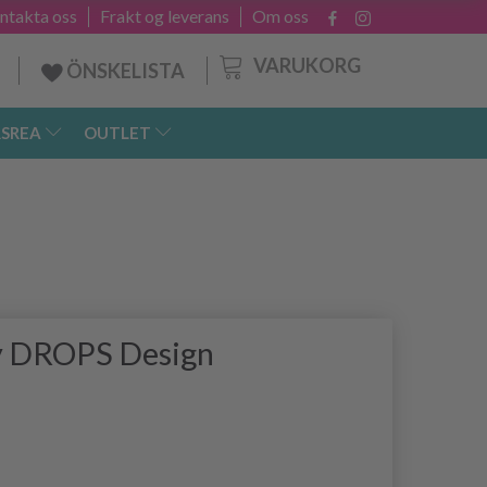
ntakta oss
Frakt og leverans
Om oss
VARUKORG
ÖNSKELISTA
SREA
OUTLET
y DROPS Design