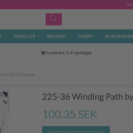
Ko
R
MÖNSTER
BRODERI
HOBBY
SENSOMMAR
Leverans 3-4 vardagar
th by DROPS Design
225-36 Winding Path b
100.35 SEK
HÄMTA MÖNSTRET HÄR