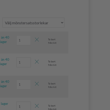
r än 40
Ta bort
 lager
från kit
r än 40
Ta bort
 lager
från kit
r än 40
Ta bort
 lager
från kit
i lager
Ta bort
från kit