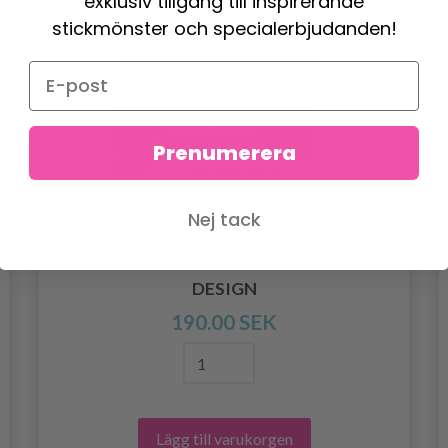
exklusiv tillgång till inspirerande
stickmönster och specialerbjudanden!
Prenumerera
Nej tack
214-12 CELTIC POETRY BY DROPS
DESIGN
190.00 SEK
Lägg till varukorgen