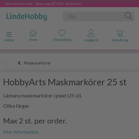
Sensommarsrea - Spara upp till 50% - klicka här
Ändra navigering
meny
Maskmarkörer
HobbyArts Maskmarkörer 25 st
Låsbara maskmarkörer i plast (25 st).
Olika färger.
Max 2 st. per order.
Mer information