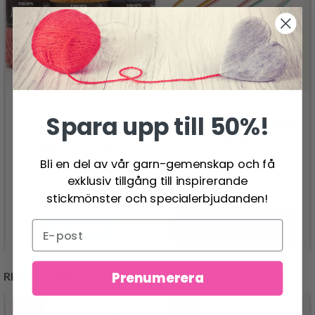
Spara upp till 50%!
DROPS MASKHÅLLARE
3 ST.
DROPS ALASKA
27.95 SEK
Bli en del av vår garn-gemenskap och få
24.95 SEK
exklusiv tillgång till inspirerande
stickmönster och specialerbjudanden!
Lägg till varukorgen
Se produkt
Prenumerera
REKOMMENDERAS FÖR DIG
- 50%
- 13%