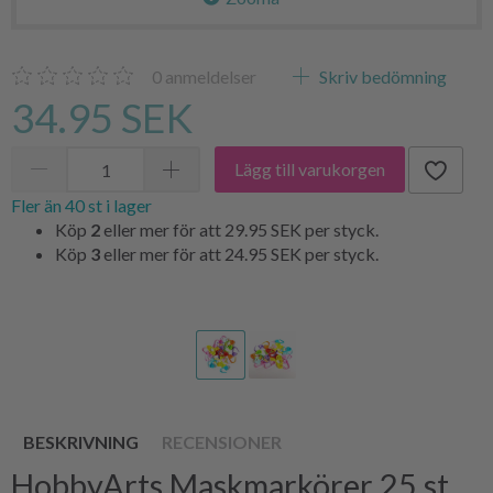
0
anmeldelser
Skriv bedömning
34.95 SEK
Lägg till varukorgen
Fler än 40 st i lager
Köp
2
eller mer för att
29.95 SEK
per styck.
Köp
3
eller mer för att
24.95 SEK
per styck.
BESKRIVNING
RECENSIONER
HobbyArts Maskmarkörer 25 st