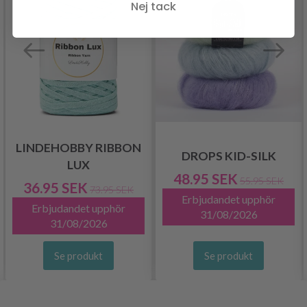
Nej tack
LINDEHOBBY RIBBON
DROPS KID-SILK
LUX
48.95 SEK
55.95 SEK
36.95 SEK
73.95 SEK
Erbjudandet upphör
Erbjudandet upphör
31/08/2026
31/08/2026
Se produkt
Se produkt