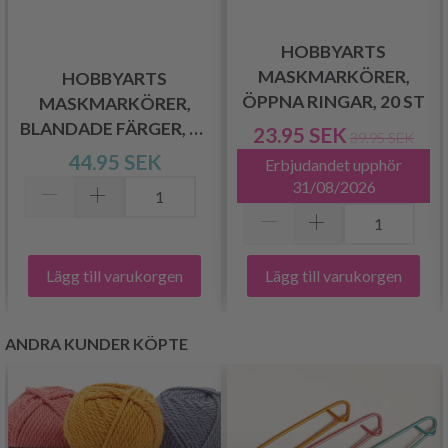
HOBBYARTS
R,
MASKMARKÖRER,
HOBBYARTS
ÖPPNA RINGAR, 20 ST
MASKMARKÖRER,
BLANDADE FÄRGER, 25
23.95 SEK
39.95 SEK
ST.
44.95 SEK
Erbjudandet upphör
31/08/2026
Lägg till varukorgen
Lägg till varukorgen
ANDRA KUNDER KÖPTE