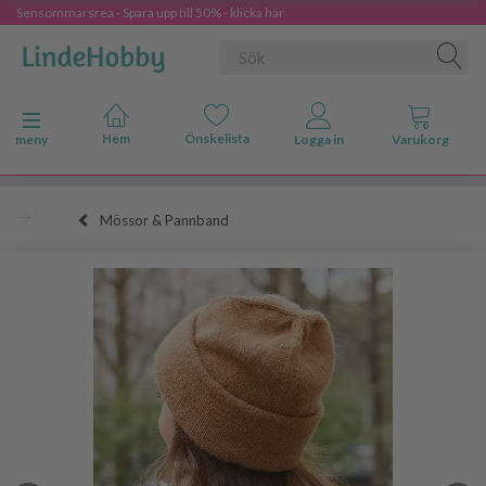
Sensommarsrea - Spara upp till 50% - klicka här
Ändra navigering
meny
Mössor & Pannband