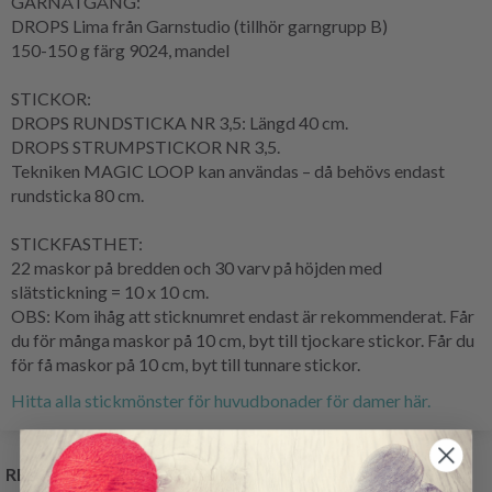
GARNÅTGÅNG:
DROPS Lima från Garnstudio (tillhör garngrupp B)
150-150 g färg 9024, mandel
STICKOR:
DROPS RUNDSTICKA NR 3,5: Längd 40 cm.
DROPS STRUMPSTICKOR NR 3,5.
Tekniken MAGIC LOOP kan användas – då behövs endast
rundsticka 80 cm.
STICKFASTHET:
22 maskor på bredden och 30 varv på höjden med
slätstickning = 10 x 10 cm.
OBS: Kom ihåg att sticknumret endast är rekommenderat. Får
du för många maskor på 10 cm, byt till tjockare stickor. Får du
för få maskor på 10 cm, byt till tunnare stickor.
Hitta alla stickmönster för huvudbonader för damer här.
RELATERADE PRODUKTER