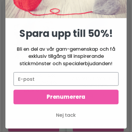
Spara upp till 50%!
Bli en del av vår garn-gemenskap och få
exklusiv tillgång till inspirerande
stickmönster och specialerbjudanden!
214-33 CARE FOR
234-9 ISLE WATERS BY
NATURE BY DROPS
DROPS DESIGN
DESIGN
124.00 SEK
Prenumerera
95.95 SEK
Nej tack
Lägg till varukorgen
Lägg till varukorgen