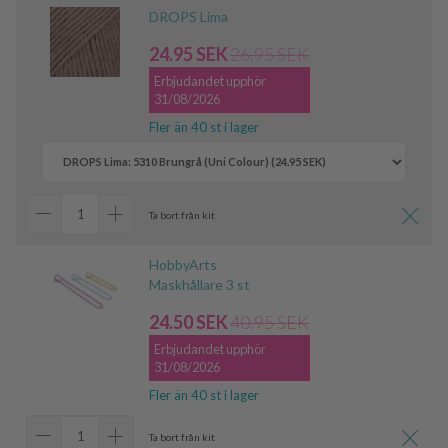
DROPS Lima
24.95 SEK
26.95 SEK
Erbjudandet upphör
31/08/2026
Fler än 40 st i lager
Ta bort från kit
HobbyArts
Maskhållare 3 st
24.50 SEK
40.95 SEK
Erbjudandet upphör
31/08/2026
Fler än 40 st i lager
Ta bort från kit