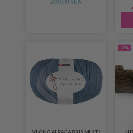
208.00 SEK
-20%
VIKING ALPACA BRIS MULTI
HJ