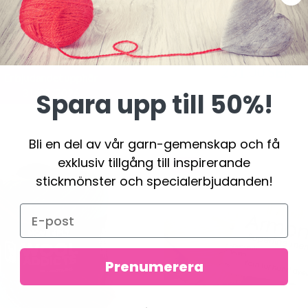
PRINT
5% Mohair / 25% Silke
85% Extra fin merinoull /
Polyamid
4.95 SEK
119.00 SEK
231.00 SEK
Erbjudandet upphör
31/08/2026
Spara upp till 50%!
Bli en del av vår garn-gemenskap och få
exklusiv tillgång till inspirerande
-19%
stickmönster och specialerbjudanden!
Prenumerera