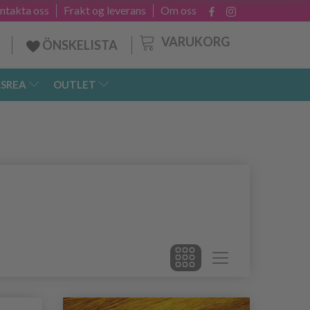
ntakta oss
Frakt og leverans
Om oss
VARUKORG
ÖNSKELISTA
SREA
OUTLET