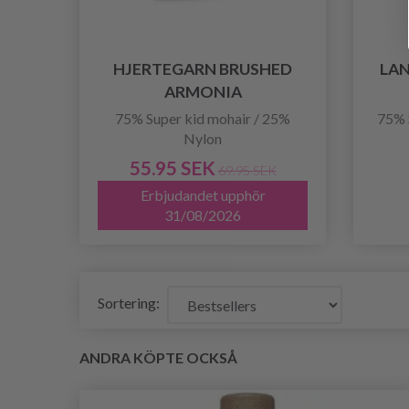
HJERTEGARN BRUSHED
LAN
ARMONIA
75% Super kid mohair / 25%
75% 
Nylon
55.95 SEK
69.95 SEK
Erbjudandet upphör
31/08/2026
Sortering:
ANDRA KÖPTE OCKSÅ