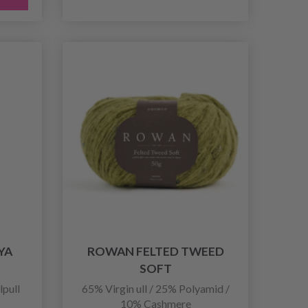
YA
ROWAN FELTED TWEED
SOFT
pull
65% Virgin ull / 25% Polyamid /
10% Cashmere