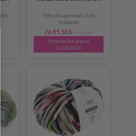
 15%
75% Ull superwash / 25%
Polyamid
76.95 SEK
95.95 SEK
Erbjudandet upphör
12/08/2026