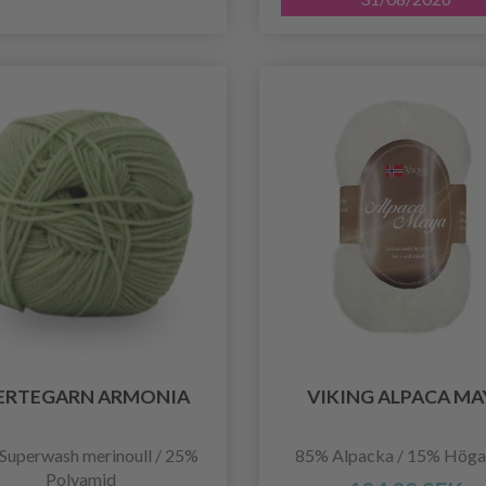
ERTEGARN ARMONIA
VIKING ALPACA MA
Superwash merinoull / 25%
85% Alpacka / 15% Högal
Polyamid