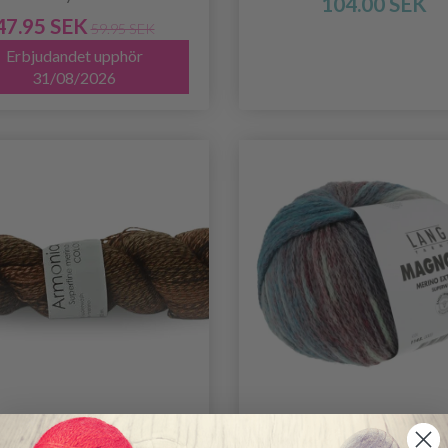
104.00 SEK
47.95 SEK
59.95 SEK
Erbjudandet upphör
31/08/2026
ERTEGARN ARMONIA
LANG YARNS MAGNO