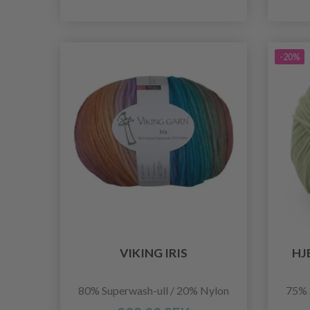
-20%
VIKING IRIS
HJ
80% Superwash-ull / 20% Nylon
75% 