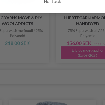
Nej tack
G YARNS MOVE 6-PLY
HJERTEGARN ARMO
WOOLADDICTS
HANDDYED
Superwash merinoull / 25%
75% Superwash ull / 2
Polyamid
Polyamid
218.00 SEK
156.00 SEK
194.00 
Erbjudandet upphör
31/08/2026