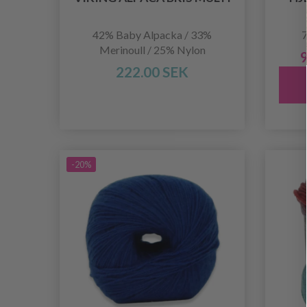
42% Baby Alpacka / 33%
7
Merinoull / 25% Nylon
9
222.00 SEK
-20%