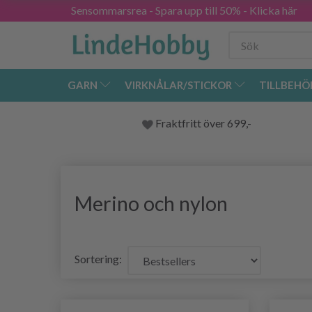
Sensommarsrea - Spara upp till 50% - Klicka här
GARN
VIRKNÅLAR/STICKOR
TILLBEHÖ
Fraktfritt över 699,-
Merino och nylon
Sortering: