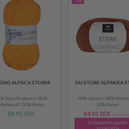
-24%
KING ALPACA STORM
DU STORE ALPAKKA S
% Superfin alpaca / 40%
40% Alpaca / 40% Merinou
Merino ull / 20% Nylon
20% Nylon
89.95 SEK
94.95 SEK
126.00 S
Erbjudandet upphör
31/08/2026