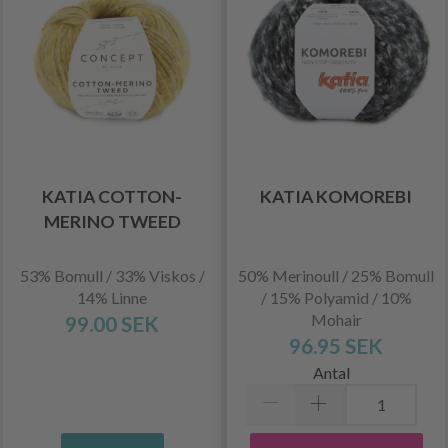
KATIA COTTON-
KATIA KOMOREBI
MERINO TWEED
53% Bomull / 33% Viskos /
50% Merinoull / 25% Bomull
14% Linne
/ 15% Polyamid / 10%
Mohair
99.00 SEK
96.95 SEK
Antal