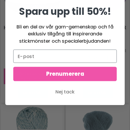
Spara upp till 50%!
Bli en del av vår garn-gemenskap och få
HJERTEGARN ORGANIC
LANA GROSSA SUMMER
exklusiv tillgång till inspirerande
350
SOFTNESS
stickmönster och specialerbjudanden!
55% Merinoull / 24% Yak /
80% Bomull / 20% Merinoull
21% Polyamid
97.95 SEK
49.95 SEK
62.95 SEK
Erbjudandet upphör
Prenumerera
31/08/2026
Nej tack
Se produkt
Se produkt