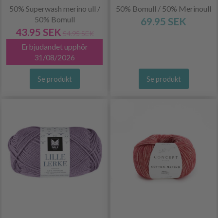
50% Superwash merino ull /
50% Bomull / 50% Merinoull
50% Bomull
69.95 SEK
43.95 SEK
54.95 SEK
Erbjudandet upphör
31/08/2026
Se produkt
Se produkt