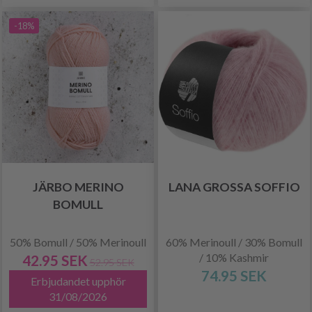
-18%
JÄRBO MERINO
LANA GROSSA SOFFIO
BOMULL
50% Bomull / 50% Merinoull
60% Merinoull / 30% Bomull
/ 10% Kashmir
42.95 SEK
52.95 SEK
74.95 SEK
Erbjudandet upphör
31/08/2026