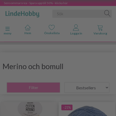
Sensommarsrea - Spara upp till 50% - klicka här
Ändra navigering
meny
Merino och bomull
Filter
-21%