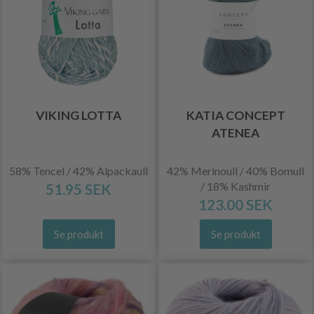
VIKING LOTTA
KATIA CONCEPT
ATENEA
58% Tencel / 42% Alpackaull
42% Merinoull / 40% Bomull
/ 18% Kashmir
51.95 SEK
123.00 SEK
Se produkt
Se produkt