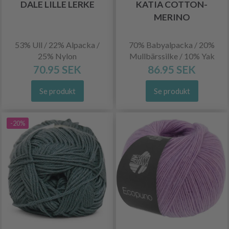
DALE LILLE LERKE
KATIA COTTON-
MERINO
53% Ull / 22% Alpacka /
70% Babyalpacka / 20%
25% Nylon
Mullbärssilke / 10% Yak
70.95 SEK
86.95 SEK
Se produkt
Se produkt
-20%