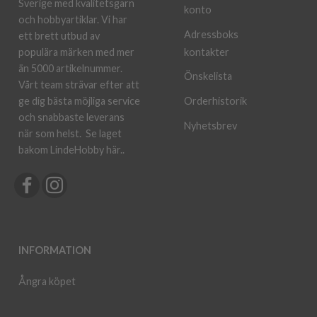
Sverige med kvalitetsgarn
konto
och hobbyartiklar. Vi har
Adressboks
ett brett utbud av
kontakter
populära märken med mer
än 5000 artikelnummer.
Önskelista
Vårt team strävar efter att
ge dig bästa möjliga service
Orderhistorik
och snabbaste leverans
Nyhetsbrev
när som helst.
Se laget
bakom LindeHobby här.
.
INFORMATION
Ångra köpet