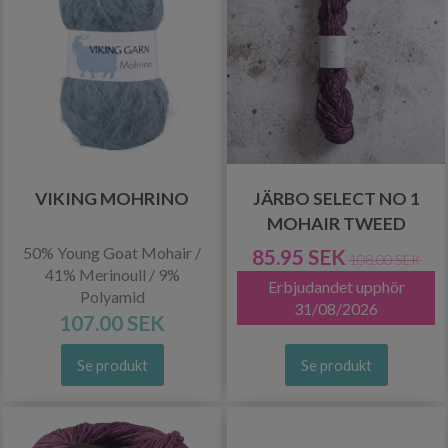
VIKING MOHRINO
JÄRBO SELECT NO 1
MOHAIR TWEED
50% Young Goat Mohair /
85.95 SEK
108.00 SEK
41% Merinoull / 9%
Erbjudandet upphör
Polyamid
31/08/2026
107.00 SEK
Se produkt
Se produkt