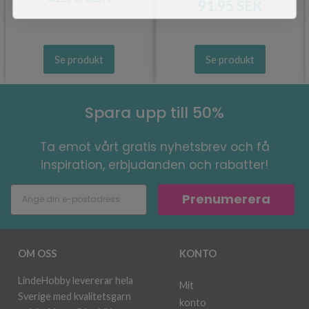
91.95 SEK
Se produkt
Se produkt
Spara upp till 50%
Ta emot vårt gratis nyhetsbrev och få
inspiration, erbjudanden och rabatter!
Prenumerera
OM OSS
KONTO
LindeHobby levererar hela
Mit
Sverige med kvalitetsgarn
konto