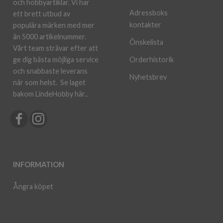
och hobbyartiklar. Vi har
Adressboks
ett brett utbud av
kontakter
populära märken med mer
än 5000 artikelnummer.
Önskelista
Vårt team strävar efter att
ge dig bästa möjliga service
Orderhistorik
och snabbaste leverans
Nyhetsbrev
när som helst.
Se laget
bakom LindeHobby här.
.
INFORMATION
Ångra köpet