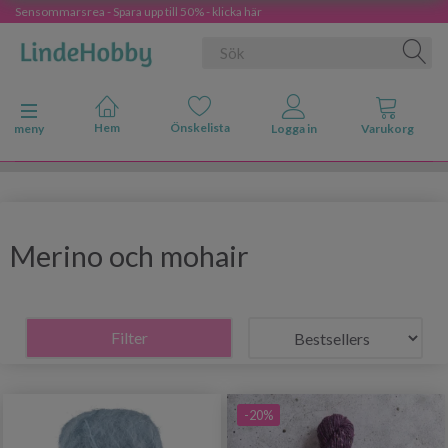
Sensommarsrea - Spara upp till 50% - klicka här
Ändra navigering
meny
Merino och mohair
Filter
-20%