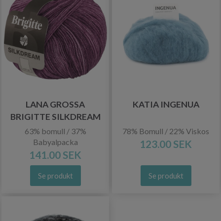
LANA GROSSA
KATIA INGENUA
BRIGITTE SILKDREAM
63% bomull / 37%
78% Bomull / 22% Viskos
Babyalpacka
123.00 SEK
141.00 SEK
Se produkt
Se produkt