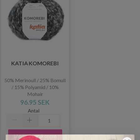
KATIA KOMOREBI
50% Merinoull / 25% Bomull
/ 15% Polyamid / 10%
Mohair
96.95 SEK
Antal
Lägg till varukorgen