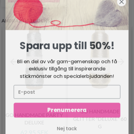
ANDRA KÖPTE OCKSÅ
Spara upp till 50%!
Bli en del av vår garn-gemenskap och få
exklusiv tillgång till inspirerande
stickmönster och specialerbjudanden!
Prenumerera
GO HANDMADE
GO HANDMADE PARTY
GLITTER "DELUXE" 60
DELUXE
Nej tack
G
62.95 SEK