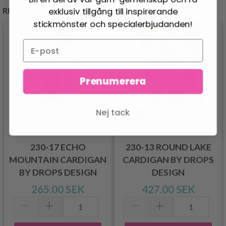
RELATERADE PRODUKTER
exklusiv tillgång till inspirerande
stickmönster och specialerbjudanden!
Prenumerera
Nej tack
230-17 ECHO
230-13 ROUND LAKE
MOUNTAIN CARDIGAN
CARDIGAN BY DROPS
BY DROPS DESIGN
DESIGN
265.00 SEK
427.00 SEK