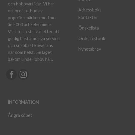
och hobbyartiklar. Vi har
Adressboks
ett brett utbud av
kontakter
populära märken med mer
än 5000 artikelnummer.
Önskelista
Vårt team strävar efter att
ge dig bästa möjliga service
Orderhistorik
och snabbaste leverans
Nyhetsbrev
när som helst.
Se laget
bakom LindeHobby här.
.
INFORMATION
Ångra köpet