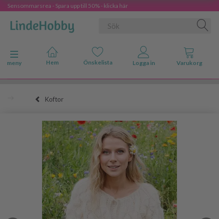
Sensommarsrea - Spara upp till 50% - klicka här
Ändra navigering
meny
Koftor