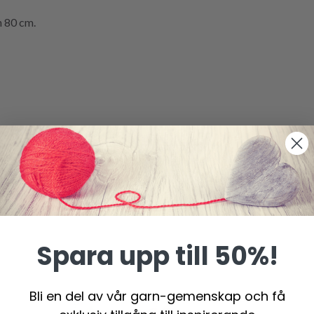
 80 cm.
sicksackmönster = 10 x 10 cm.
ätstickning = 10 x 10 cm.
erade. Får du för många maskor på 10 cm, byt till tjockare sticko
Spara upp till 50%!
Bli en del av vår garn-gemenskap och få