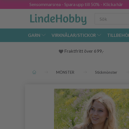
Sensommarsrea - Spara upp till 50% - Klicka här
GARN
VIRKNÅLAR/STICKOR
TILLBEHÖ
Fraktfritt över 699,-
MÖNSTER
Stickmönster