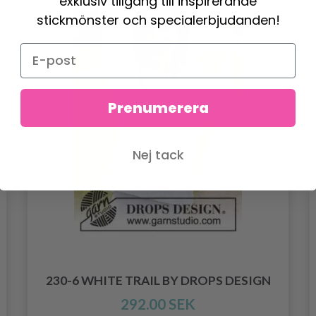
exklusiv tillgång till inspirerande
stickmönster och specialerbjudanden!
Prenumerera
Nej tack
230-6 WHITE TRAIL BY DROPS DESIGN
292.00 SEK