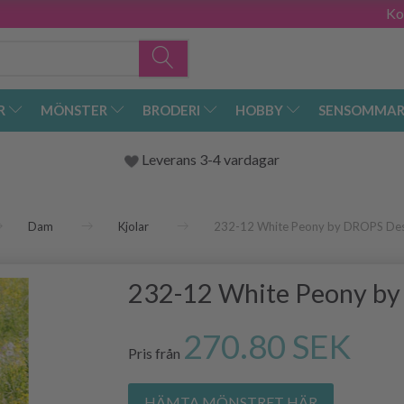
Ko
R
MÖNSTER
BRODERI
HOBBY
SENSOMMAR
Leverans 3-4 vardagar
Dam
Kjolar
232-12 White Peony by DROPS Des
232-12 White Peony b
270.80 SEK
Pris från
HÄMTA MÖNSTRET HÄR