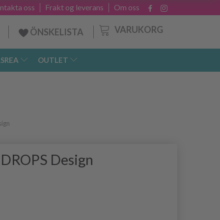
ntakta oss
Frakt og leverans
Om oss
VARUKORG
ÖNSKELISTA
SREA
OUTLET
ign
y DROPS Design