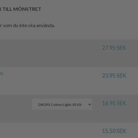
R TILL MÖNSTRET
hör som du inte ska använda.
27.95 SEK
t)
23.95 SEK
16.95 SEK
m
15.50 SEK