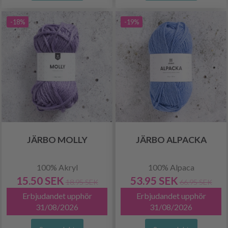
-18%
-19%
JÄRBO MOLLY
JÄRBO ALPACKA
100% Akryl
100% Alpaca
15.50 SEK
53.95 SEK
18.95 SEK
66.95 SEK
Erbjudandet upphör
Erbjudandet upphör
31/08/2026
31/08/2026