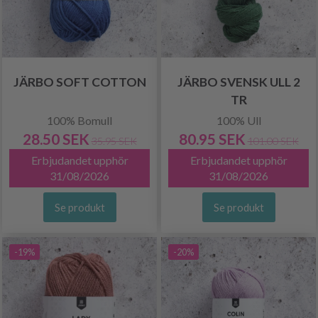
JÄRBO SOFT COTTON
JÄRBO SVENSK ULL 2
TR
100% Bomull
100% Ull
28.50 SEK
80.95 SEK
35.95 SEK
101.00 SEK
Erbjudandet upphör
Erbjudandet upphör
31/08/2026
31/08/2026
Se produkt
Se produkt
-19%
-20%