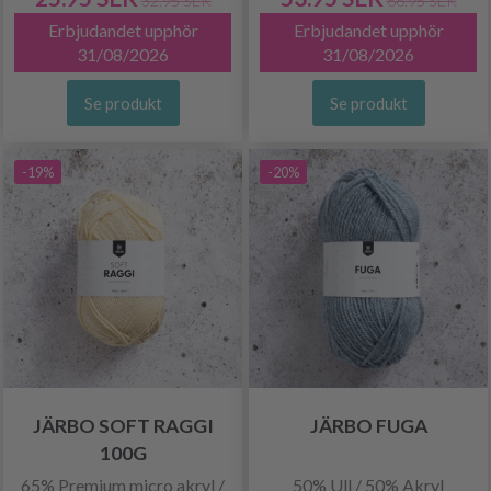
32.95 SEK
66.95 SEK
Erbjudandet upphör
Erbjudandet upphör
31/08/2026
31/08/2026
Se produkt
Se produkt
-19%
-20%
JÄRBO SOFT RAGGI
JÄRBO FUGA
100G
65% Premium micro akryl /
50% Ull / 50% Akryl