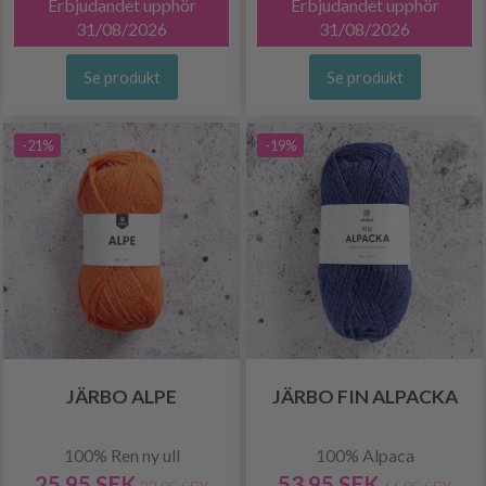
Erbjudandet upphör
Erbjudandet upphör
31/08/2026
31/08/2026
Se produkt
Se produkt
-21%
-19%
JÄRBO ALPE
JÄRBO FIN ALPACKA
100% Ren ny ull
100% Alpaca
25.95 SEK
53.95 SEK