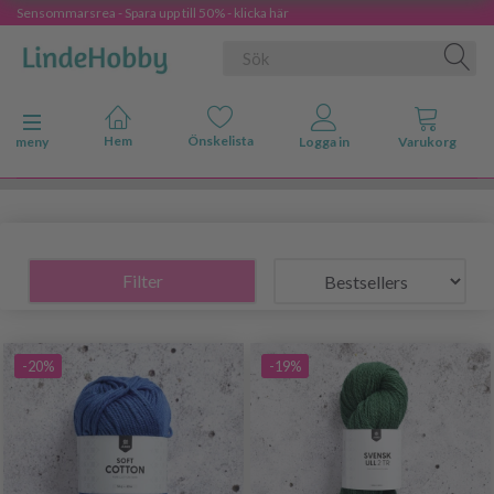
Sensommarsrea - Spara upp till 50% - klicka här
Ändra navigering
meny
Filter
-20%
-19%