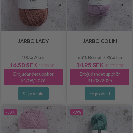
JÄRBO LADY
JÄRBO COLIN
100% Akryl
65% Bomull / 35% Lin
16.50 SEK
34.95 SEK
20.50 SEK
43.95 SEK
Erbjudandet upphör
Erbjudandet upphör
31/08/2026
31/08/2026
Se produkt
Se produkt
-20%
-19%