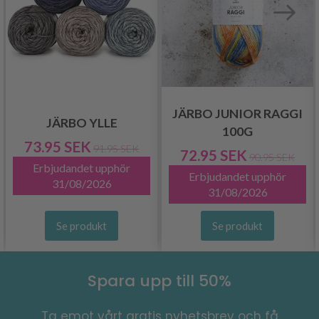
JÄRBO JUNIOR RAGGI
JÄRBO YLLE
100G
73.95 SEK
91.95 SEK
72.95 SEK
90.95 SEK
Erbjudandet upphör
Erbjudandet upphör
31/08/2026
31/08/2026
Se produkt
Se produkt
Spara upp till 50%
Ta emot vårt gratis nyhetsbrev och få