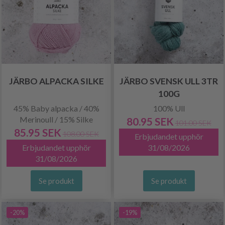
JÄRBO ALPACKA SILKE
JÄRBO SVENSK ULL 3TR
100G
45% Baby alpacka / 40%
100% Ull
Merinoull / 15% Silke
80.95 SEK
101.00 SEK
85.95 SEK
108.00 SEK
Erbjudandet upphör
Erbjudandet upphör
31/08/2026
31/08/2026
Se produkt
Se produkt
-20%
-19%