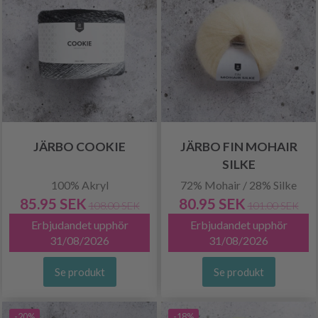
JÄRBO COOKIE
JÄRBO FIN MOHAIR
SILKE
100% Akryl
72% Mohair / 28% Silke
85.95 SEK
80.95 SEK
108.00 SEK
101.00 SEK
Erbjudandet upphör
Erbjudandet upphör
31/08/2026
31/08/2026
Se produkt
Se produkt
-20%
-18%