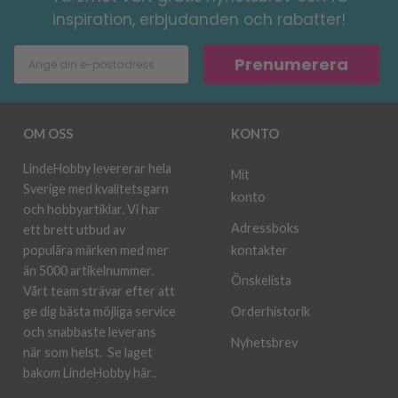
inspiration, erbjudanden och rabatter!
Prenumerera
OM OSS
KONTO
LindeHobby levererar hela
Mit
Sverige med kvalitetsgarn
konto
och hobbyartiklar. Vi har
Adressboks
ett brett utbud av
kontakter
populära märken med mer
än 5000 artikelnummer.
Önskelista
Vårt team strävar efter att
ge dig bästa möjliga service
Orderhistorik
och snabbaste leverans
Nyhetsbrev
när som helst.
Se laget
bakom LindeHobby här.
.