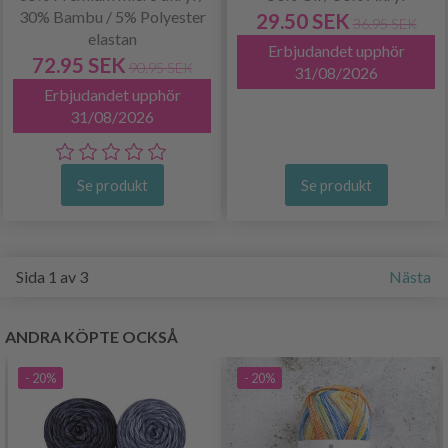
30% Bambu / 5% Polyester
29.50 SEK
36.95 SEK
elastan
Erbjudandet upphör
72.95 SEK
90.95 SEK
31/08/2026
Erbjudandet upphör
31/08/2026
Se produkt
Se produkt
Sida 1 av 3
Nästa
ANDRA KÖPTE OCKSÅ
- 20%
- 20%