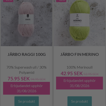
JÄRBO RAGGI 100G
JÄRBO FIN MERINO
70% Superwash ull / 30%
100% Merinoull
Polyamid
42.95 SEK
52.95 SEK
75.95 SEK
94.95 SEK
Erbjudandet upphör
Erbjudandet upphör
31/08/2026
31/08/2026
Se produkt
Se produkt