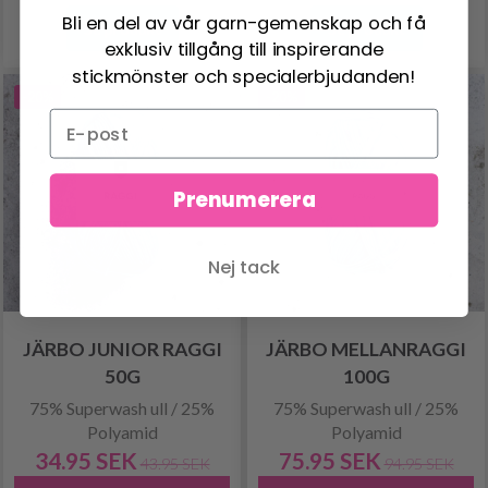
Bli en del av vår garn-gemenskap och få
Se produkt
Se produkt
exklusiv tillgång till inspirerande
stickmönster och specialerbjudanden!
-20%
-20%
Prenumerera
Nej tack
JÄRBO JUNIOR RAGGI
JÄRBO MELLANRAGGI
50G
100G
75% Superwash ull / 25%
75% Superwash ull / 25%
Polyamid
Polyamid
34.95 SEK
75.95 SEK
43.95 SEK
94.95 SEK