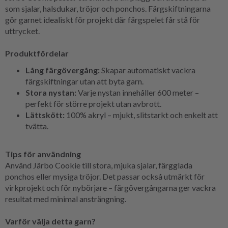
som sjalar, halsdukar, tröjor och ponchos. Färgskiftningarna
gör garnet idealiskt för projekt där färgspelet får stå för
uttrycket.
Produktfördelar
Lång färgövergång:
Skapar automatiskt vackra
färgskiftningar utan att byta garn.
Stora nystan:
Varje nystan innehåller 600 meter –
perfekt för större projekt utan avbrott.
Lättskött:
100% akryl – mjukt, slitstarkt och enkelt att
tvätta.
Tips för användning
Använd Järbo Cookie till stora, mjuka sjalar, färgglada
ponchos eller mysiga tröjor. Det passar också utmärkt för
virkprojekt och för nybörjare – färgövergångarna ger vackra
resultat med minimal ansträngning.
Varför välja detta garn?