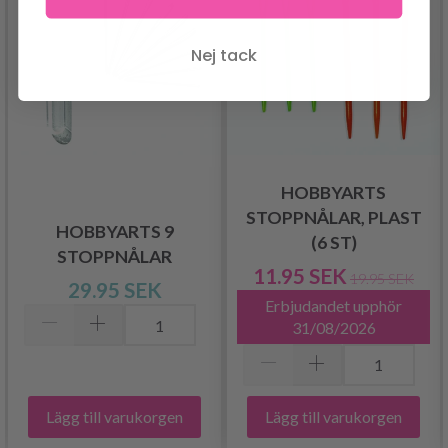
Nej tack
HOBBYARTS
STOPPNÅLAR, PLAST
HOBBYARTS 9
(6 ST)
STOPPNÅLAR
11.95 SEK
19.95 SEK
29.95 SEK
Erbjudandet upphör
31/08/2026
Lägg till varukorgen
Lägg till varukorgen