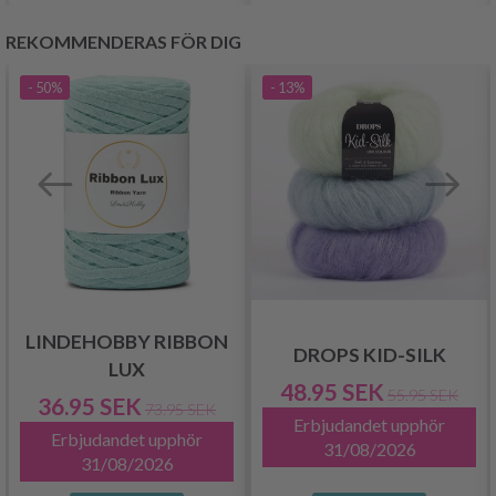
REKOMMENDERAS FÖR DIG
- 50%
- 13%
LINDEHOBBY RIBBON
DROPS KID-SILK
LUX
48.95 SEK
55.95 SEK
36.95 SEK
73.95 SEK
Erbjudandet upphör
Erbjudandet upphör
31/08/2026
31/08/2026