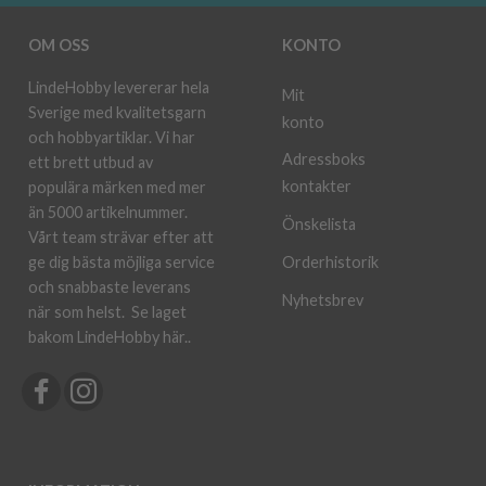
OM OSS
KONTO
LindeHobby levererar hela
Mit
Sverige med kvalitetsgarn
konto
och hobbyartiklar. Vi har
Adressboks
ett brett utbud av
kontakter
populära märken med mer
än 5000 artikelnummer.
Önskelista
Vårt team strävar efter att
ge dig bästa möjliga service
Orderhistorik
och snabbaste leverans
Nyhetsbrev
när som helst.
Se laget
bakom LindeHobby här.
.