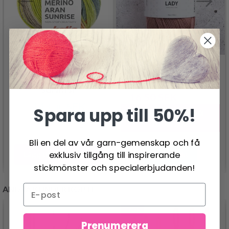
KATIA MERINO ARAN
JÄRBO LADY
SUNRISE
16.50 SEK
20.50 SEK
143.00 SEK
Spara upp till 50%!
Erbjudandet upphör
31/08/2026
Bli en del av vår garn-gemenskap och få
Lägg till varukorgen
exklusiv tillgång till inspirerande
Se produkt
stickmönster och specialerbjudanden!
ANDRA KUNDER KÖPTE
- 40%
Prenumerera