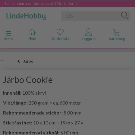
Sensommarsrea - Spara upp till 50% - klicka här
Ändra navigering
meny
Järbo
Järbo Cookie
Innehåll:
100% akryl
Vikt/längd:
200 gram = ca. 600 meter
Rekommenderade stickor:
5.00 mm
Stickfasthet:
10 x 10 cm = 19 m x 27 v
Rekommenderad virknål:
5.00 mm