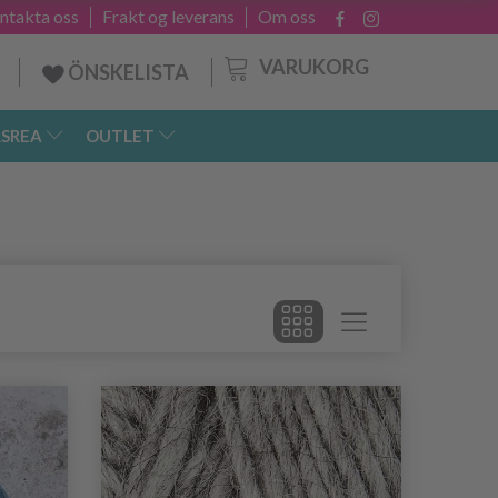
ntakta oss
Frakt og leverans
Om oss
VARUKORG
ÖNSKELISTA
SREA
OUTLET