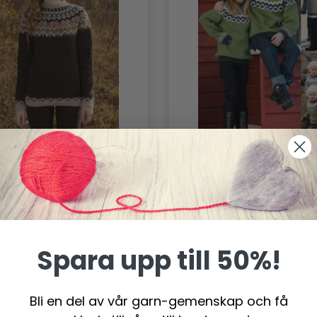
91000 AFMÆLI
91007 ISLÄNDSK TR
0.00 SEK
0.00 SEK
Spara upp till 50%!
Bli en del av vår garn-gemenskap och få