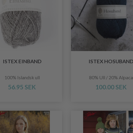
ISTEX EINBAND
ISTEX HOSUBAN
100% Islandsk ull
80% Ull / 20% Alpaca
56.95 SEK
100.00 SEK