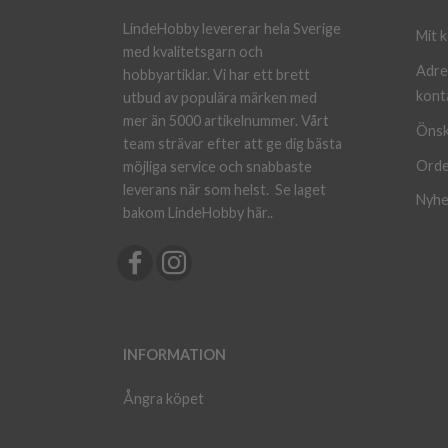
LindeHobby levererar hela Sverige
Mit 
med kvalitetsgarn och
Adre
hobbyartiklar. Vi har ett brett
kont
utbud av populära märken med
mer än 5000 artikelnummer. Vårt
Önsk
team strävar efter att ge dig bästa
Orde
möjliga service och snabbaste
leverans när som helst.
Se laget
Nyhe
bakom LindeHobby här.
.
INFORMATION
Ångra köpet