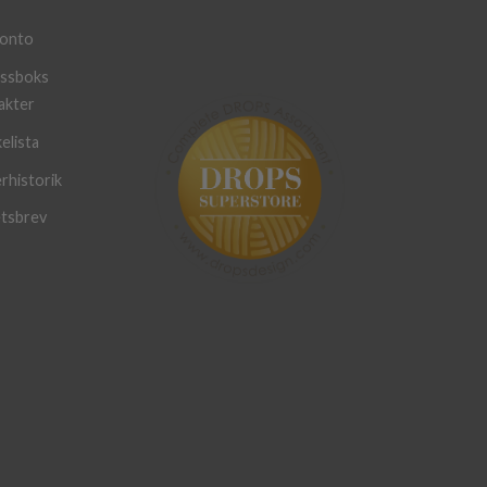
konto
ssboks
akter
elista
rhistorik
tsbrev