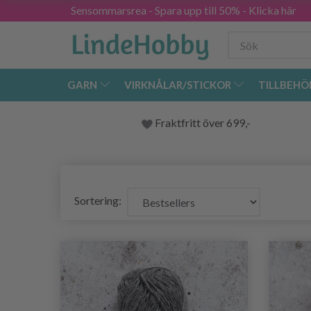
Sensommarsrea - Spara upp till 50% - Klicka här
GARN
VIRKNÅLAR/STICKOR
TILLBEHÖ
Fraktfritt över 699,-
Sortering: