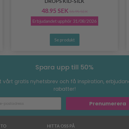
DROPS KID-SILK
48.95 SEK
55.95 SEK
Erbjudandet upphör
31/08/2026
Se produkt
Spara upp till 50%
 vårt gratis nyhetsbrev och få inspiration, erbjuda
rabatter!
Prenumerera
TO
HITTA OSS PÅ