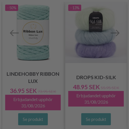
- 50%
- 13%
LINDEHOBBY RIBBON
DROPS KID-SILK
LUX
48.95 SEK
55.95 SEK
36.95 SEK
73.95 SEK
Erbjudandet upphör
Erbjudandet upphör
31/08/2026
31/08/2026
Se produkt
Se produkt