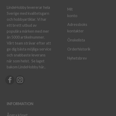
LindeHobby levererar hela
Mit
Sverige med kvalitetsgarn
konto
och hobbyartiklar. Vi har
Adressboks
ett brett utbud av
kontakter
populära märken med mer
än 5000 artikelnummer.
Önskelista
Vårt team strävar efter att
ge dig bästa möjliga service
Orderhistorik
och snabbaste leverans
Nyhetsbrev
när som helst.
Se laget
bakom LindeHobby här.
.
INFORMATION
Ångra köpet