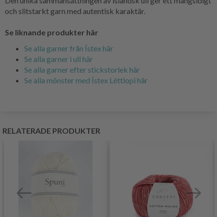
Den unika sammansättningen av isländsk ull ger ett mångsidigt
och slitstarkt garn med autentisk karaktär.
Se liknande produkter här
Se alla garner från Ístex här
Se alla garner i ull här
Se alla garner efter stickstorlek här
Se alla mönster med Ístex Léttlopi här
RELATERADE PRODUKTER