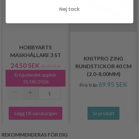
Nej tack
HOBBYARTS
MASKHÅLLARE 3 ST
KNITPRO ZING
24.50 SEK
RUNDSTICKOR 40 CM
40.95 SEK
(2.0-8.00MM)
Erbjudandet upphör
31/08/2026
69.95 SEK
Pris från
Lägg till varukorgen
Se produkt
REKOMMENDERAS FÖR DIG