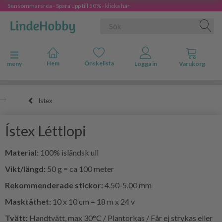
Sensommarsrea - Spara upp till 50% - klicka här
Ändra navigering
meny
Istex
Ístex Léttlopi
Material:
100% isländsk ull
Vikt/längd:
50 g = ca 100 meter
Rekommenderade stickor:
4.50-5.00 mm
Masktäthet:
10 x 10 cm = 18 m x 24 v
Tvätt:
Handtvätt, max 30°C / Plantorkas / Får ej strykas eller