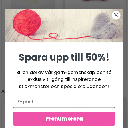
KATIA COTTON-
ÍSTEX LOPI SPUNI
MERINO
118.00 SEK
86.95 SEK
Spara upp till 50%!
Se produkt
Se produkt
Bli en del av vår garn-gemenskap och få
exklusiv tillgång till inspirerande
stickmönster och specialerbjudanden!
ANDRA KUNDER KÖPTE
- 40%
Prenumerera