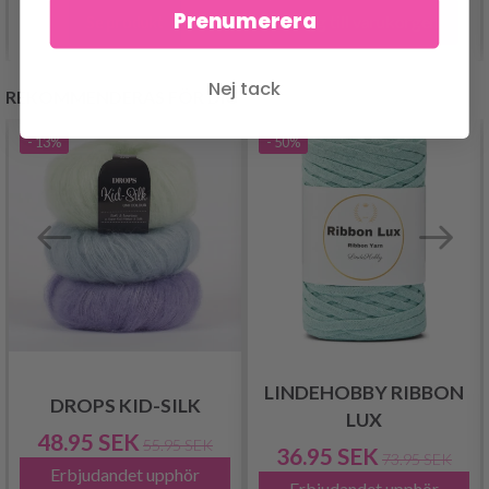
Prenumerera
Lägg till varukorgen
Se produkt
Nej tack
REKOMMENDERAS FÖR DIG
- 13%
- 50%
LINDEHOBBY RIBBON
DROPS KID-SILK
LUX
48.95 SEK
55.95 SEK
36.95 SEK
73.95 SEK
Erbjudandet upphör
Erbjudandet upphör