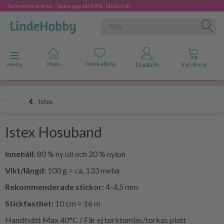
Sensommarsrea - Spara upp till 50% - klicka här
Ändra navigering
meny
Istex
Istex Hosuband
Innehåll:
80 % ny ull och 20 % nylon
Vikt/längd:
100 g = ca. 133 meter
Rekommenderade stickor:
4-4,5 mm
Stickfasthet:
10 cm = 16 m
Handtvätt Max 40°C / Får ej torktumlas/torkas platt