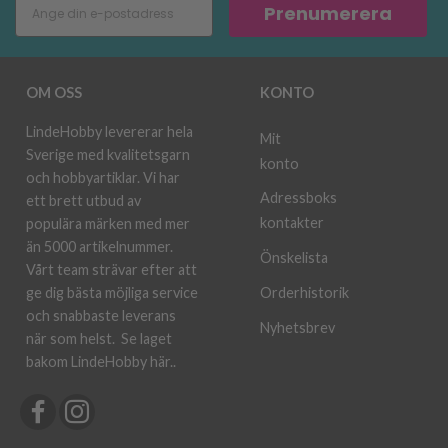
Prenumerera
OM OSS
KONTO
LindeHobby levererar hela
Mit
Sverige med kvalitetsgarn
konto
och hobbyartiklar. Vi har
Adressboks
ett brett utbud av
kontakter
populära märken med mer
än 5000 artikelnummer.
Önskelista
Vårt team strävar efter att
ge dig bästa möjliga service
Orderhistorik
och snabbaste leverans
Nyhetsbrev
när som helst.
Se laget
bakom LindeHobby här.
.