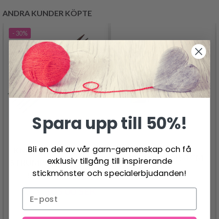
ANDRA KUNDER KÖPTE
- 30%
Spara upp till 50%!
Bli en del av vår garn-gemenskap och få
KNITPRO SYMFONIE
MÅTTBAND 150 CM
exklusiv tillgång till inspirerande
STRUMPSTICKA 15 CM
stickmönster och specialerbjudanden!
14.95 SEK
(2.50-8.00MM)
105.00 SEK
Pris från
149.01 SEK