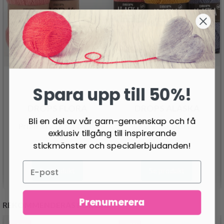
Spara upp till 50%!
DROPS FLORA
DROPS ALASKA
Bli en del av vår garn-gemenskap och få
26.95 SEK
24.95 SEK
Pris från
exklusiv tillgång till inspirerande
stickmönster och specialerbjudanden!
Se produkt
Se produkt
Prenumerera
REKOMMENDERAS FÖR DIG