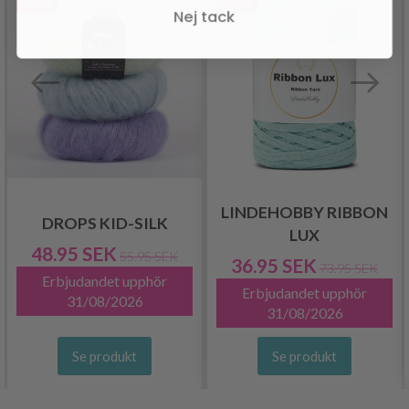
- 13%
- 50%
Nej tack
LINDEHOBBY RIBBON
DROPS KID-SILK
LUX
48.95 SEK
55.95 SEK
36.95 SEK
73.95 SEK
Erbjudandet upphör
Erbjudandet upphör
31/08/2026
31/08/2026
Se produkt
Se produkt