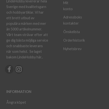
LindeHobby levererar hela
Mit
Sverige med kvalitetsgarn
konto
och hobbyartiklar. Vi har
Adressboks
ett brett utbud av
kontakter
populära märken med mer
än 5000 artikelnummer.
Önskelista
Vårt team strävar efter att
ge dig bästa möjliga service
Orderhistorik
och snabbaste leverans
Nyhetsbrev
när som helst.
Se laget
bakom LindeHobby här.
.
INFORMATION
Ångra köpet