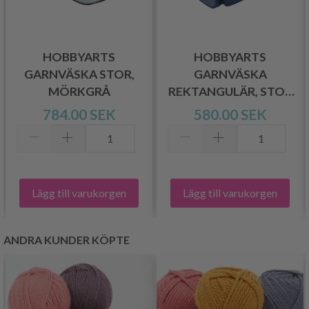
HOBBYARTS
HOBBYARTS
GARNVÄSKA STOR,
GARNVÄSKA
MÖRKGRÅ
REKTANGULÄR, STOR
MARINBLÅ
784.00 SEK
580.00 SEK
Lägg till varukorgen
Lägg till varukorgen
ANDRA KUNDER KÖPTE