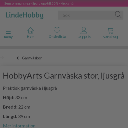
Sensommarsrea - Spara upp till 50% - klicka här
Ändra navigering
meny
Garnväskor
HobbyArts Garnväska stor, ljusgrå
Praktisk garnväska i ljusgrå
Höjd:
33 cm
Bredd:
22 cm
Längd:
39 cm
Mer information