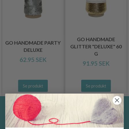
GO HANDMADE
GO HANDMADE PARTY
GLITTER "DELUXE" 60
DELUXE
G
62.95 SEK
91.95 SEK
Se produkt
Se produkt
Spara upp till 50%
Ta emot vårt gratis nyhetsbrev och få