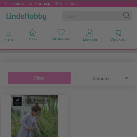
Sensommarsrea - Spara upp till 50% - klicka här
Ändra navigering
meny
Filter