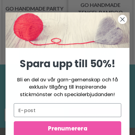
GO HANDMADE
GO HANDMADE PARTY
TENCEL BAMBOO
DELUXE
"FINE"
62.95 SEK
58.95 SEK
Se produkt
Se produkt
Spara upp till 50%!
Spara upp till 50%
Bli en del av vår garn-gemenskap och få
exklusiv tillgång till inspirerande
Ta emot vårt gratis nyhetsbrev och få
stickmönster och specialerbjudanden!
inspiration, erbjudanden och rabatter!
Prenumerera
Prenumerera