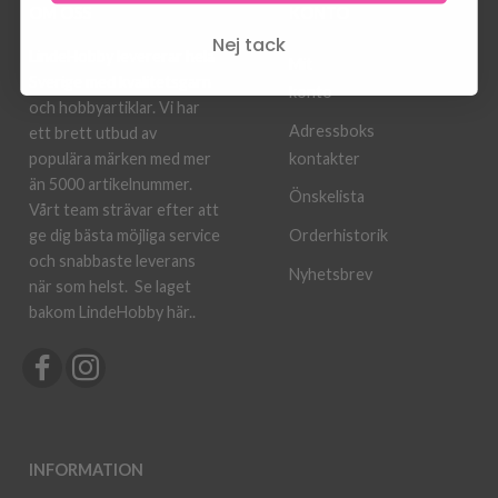
OM OSS
KONTO
Nej tack
LindeHobby levererar hela
Mit
Sverige med kvalitetsgarn
konto
och hobbyartiklar. Vi har
Adressboks
ett brett utbud av
kontakter
populära märken med mer
än 5000 artikelnummer.
Önskelista
Vårt team strävar efter att
ge dig bästa möjliga service
Orderhistorik
och snabbaste leverans
Nyhetsbrev
när som helst.
Se laget
bakom LindeHobby här.
.
INFORMATION