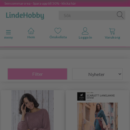
Sensommarsrea - Spara upp till 50% - klicka här
Ändra navigering
meny
Filter