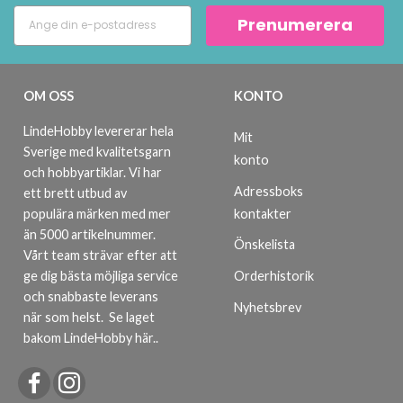
Prenumerera
OM OSS
KONTO
LindeHobby levererar hela
Mit
Sverige med kvalitetsgarn
konto
och hobbyartiklar. Vi har
Adressboks
ett brett utbud av
kontakter
populära märken med mer
än 5000 artikelnummer.
Önskelista
Vårt team strävar efter att
ge dig bästa möjliga service
Orderhistorik
och snabbaste leverans
Nyhetsbrev
när som helst.
Se laget
bakom LindeHobby här.
.