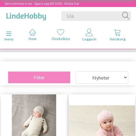
Sensommarsrea - Spara upp till 50% - klicka här
Ändra navigering
meny
Filter