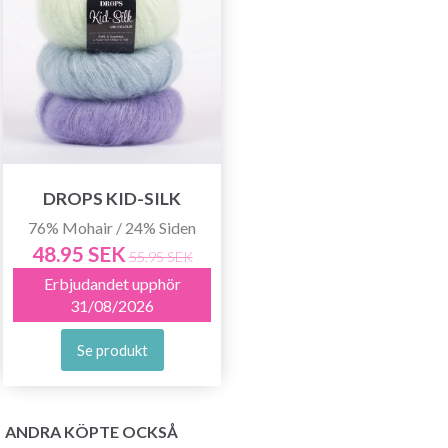
DROPS KID-SILK
76% Mohair / 24% Siden
48.95 SEK
55.95 SEK
Erbjudandet upphör
31/08/2026
Se produkt
ANDRA KÖPTE OCKSÅ