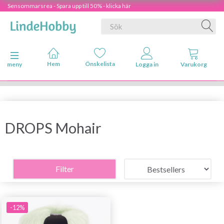
Sensommarsrea - Spara upp till 50% - klicka här
Ändra navigering
meny
DROPS Mohair
Filter
-12%