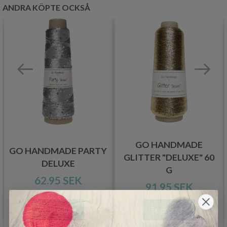
ANDRA KÖPTE OCKSÅ
GO HANDMADE
GO HANDMADE PARTY
GLITTER "DELUXE" 60
DELUXE
G
62.95 SEK
91.95 SEK
Se produkt
Se produkt