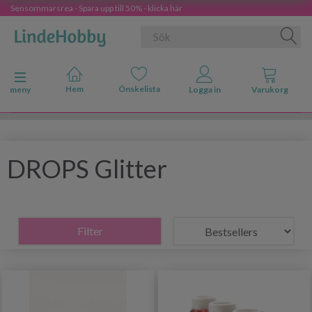
Sensommarsrea - Spara upp till 50% - klicka här
Ändra navigering
meny
DROPS Glitter
Filter